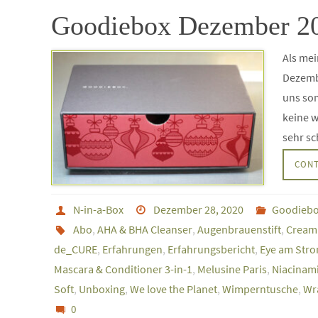
Goodiebox Dezember 20
Als mei
Dezembe
uns so
keine w
sehr sc
CONT
N-in-a-Box
Dezember 28, 2020
Goodieb
Abo
,
AHA & BHA Cleanser
,
Augenbrauenstift
,
Cream
de_CURE
,
Erfahrungen
,
Erfahrungsbericht
,
Eye am Stro
Mascara & Conditioner 3-in-1
,
Melusine Paris
,
Niacinam
Soft
,
Unboxing
,
We love the Planet
,
Wimperntusche
,
Wra
0