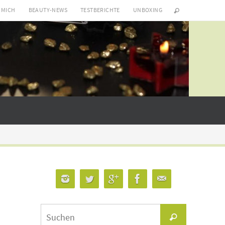
 MICH
BEAUTY-NEWS
TESTBERICHTE
UNBOXING
Suchen
Suchen
nach: