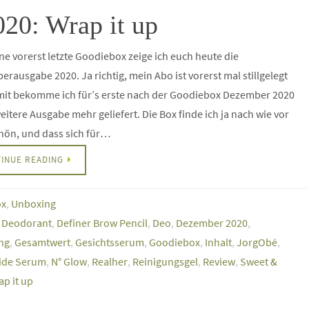
20: Wrap it up
ne vorerst letzte Goodiebox zeige ich euch heute die
rausgabe 2020. Ja richtig, mein Abo ist vorerst mal stillgelegt
mit bekomme ich für’s erste nach der Goodiebox Dezember 2020
eitere Ausgabe mehr geliefert. Die Box finde ich ja nach wie vor
hön, und dass sich für…
INUE READING
ox
,
Unboxing
 Deodorant
,
Definer Brow Pencil
,
Deo
,
Dezember 2020
,
ng
,
Gesamtwert
,
Gesichtsserum
,
Goodiebox
,
Inhalt
,
JorgObé
,
ide Serum
,
N° Glow
,
Realher
,
Reinigungsgel
,
Review
,
Sweet &
p it up