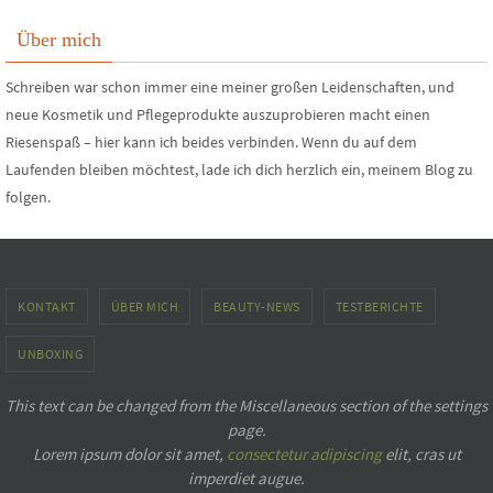
Über mich
Schreiben war schon immer eine meiner großen Leidenschaften, und
neue Kosmetik und Pflegeprodukte auszuprobieren macht einen
Riesenspaß – hier kann ich beides verbinden. Wenn du auf dem
Laufenden bleiben möchtest, lade ich dich herzlich ein, meinem Blog zu
folgen.
KONTAKT
ÜBER MICH
BEAUTY-NEWS
TESTBERICHTE
UNBOXING
This text can be changed from the Miscellaneous section of the settings
page.
Lorem ipsum
dolor sit amet,
consectetur adipiscing
elit, cras ut
imperdiet augue.