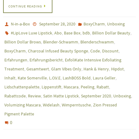
CONTINUE READING
,
N-in-a-Box
September 28, 2020
BoxyCharm
Unboxing
,
,
,
,
,
#LipLove Luxe Lipstick
Abo
Base Box
bdb
Billion Dollar Beauty
,
,
,
Billion Dollar Brows
Blender-Schwamm
Blenderschwamm
,
,
,
,
BoxyCharm
Charcoal Infused Beauty Sponge
Code
Discount
,
,
Erfahrungen
Erfahrungsbericht
ExfoliKate Intensive Exfoliating
,
,
,
,
,
Treatment
Gesamtwert
Glam Vibes Only
Hank & Henry
Hipdot
,
,
,
,
,
Inhalt
Kate Somerville
L.O.V.E
LashBOSS Bold
Laura Geller
,
,
,
,
,
Lidschattenpalette
Lippenstift
Mascara
Peeling
Rabatt
,
,
,
,
,
Rabattcode
Review
Satin Matte Lipstick
September 2020
Unboxing
,
,
,
Volumizing Mascara
Widelash
Wimperntusche
Zion Pressed
Pigment Palette
0