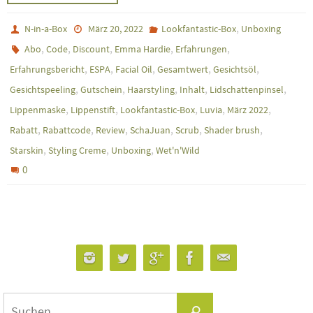
,
N-in-a-Box
März 20, 2022
Lookfantastic-Box
Unboxing
,
,
,
,
,
Abo
Code
Discount
Emma Hardie
Erfahrungen
,
,
,
,
,
Erfahrungsbericht
ESPA
Facial Oil
Gesamtwert
Gesichtsöl
,
,
,
,
,
Gesichtspeeling
Gutschein
Haarstyling
Inhalt
Lidschattenpinsel
,
,
,
,
,
Lippenmaske
Lippenstift
Lookfantastic-Box
Luvia
März 2022
,
,
,
,
,
,
Rabatt
Rabattcode
Review
SchaJuan
Scrub
Shader brush
,
,
,
Starskin
Styling Creme
Unboxing
Wet'n'Wild
0
Suchen
Suchen