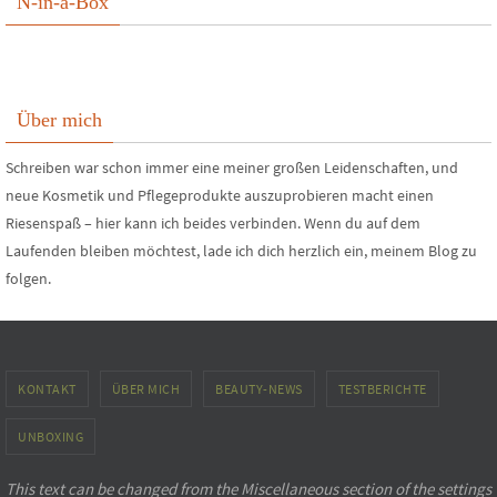
N-in-a-Box
Über mich
Schreiben war schon immer eine meiner großen Leidenschaften, und
neue Kosmetik und Pflegeprodukte auszuprobieren macht einen
Riesenspaß – hier kann ich beides verbinden. Wenn du auf dem
Laufenden bleiben möchtest, lade ich dich herzlich ein, meinem Blog zu
folgen.
KONTAKT
ÜBER MICH
BEAUTY-NEWS
TESTBERICHTE
UNBOXING
This text can be changed from the Miscellaneous section of the settings