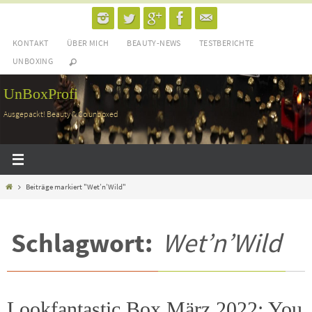
Zum
Inhalt
KONTAKT
ÜBER MICH
BEAUTY-NEWS
TESTBERICHTE
springen
UNBOXING
UnBoxProfi
Ausgepackt! Beauty & Co unboxed
Home
Beiträge markiert "Wet’n’Wild"
Schlagwort:
Wet’n’Wild
Lookfantastic Box März 2022: You