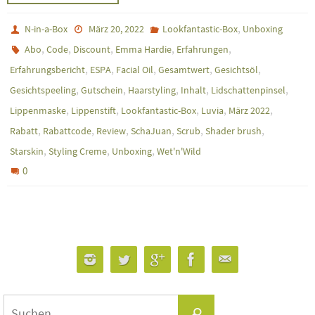
,
N-in-a-Box
März 20, 2022
Lookfantastic-Box
Unboxing
,
,
,
,
,
Abo
Code
Discount
Emma Hardie
Erfahrungen
,
,
,
,
,
Erfahrungsbericht
ESPA
Facial Oil
Gesamtwert
Gesichtsöl
,
,
,
,
,
Gesichtspeeling
Gutschein
Haarstyling
Inhalt
Lidschattenpinsel
,
,
,
,
,
Lippenmaske
Lippenstift
Lookfantastic-Box
Luvia
März 2022
,
,
,
,
,
,
Rabatt
Rabattcode
Review
SchaJuan
Scrub
Shader brush
,
,
,
Starskin
Styling Creme
Unboxing
Wet'n'Wild
0
Suchen
Suchen