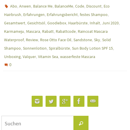
,
,
,
,
,
,
Abo
Anwen
Balance Me
BalanceMe
Code
Discount
Eco
,
,
,
,
Hairbrush
Erfahrungen
Erfahrungsbericht
festes Shampoo
,
,
,
,
,
,
Gesamtwert
Gesichtsöl
Goodiebox
Haarbürste
Inhalt
Juni 2020
,
,
,
,
Karmameju
Mascara
Rabatt
Rabattcode
Raincoat Mascara
,
,
,
,
,
Waterproof
Review
Rose Otto Face Oil
Sandstone
Sky
Solid
,
,
,
,
Shampoo
Sonnenlotion
Spiralbürste
Sun Body Lotion SPF 15
,
,
,
Unboxing
Valquer
Vitamin Sea
wasserfeste Mascara
0
Suchen
Suchen
nach: