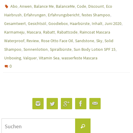
,
,
,
,
,
,
Abo
Anwen
Balance Me
BalanceMe
Code
Discount
Eco
,
,
,
,
Hairbrush
Erfahrungen
Erfahrungsbericht
festes Shampoo
,
,
,
,
,
,
Gesamtwert
Gesichtsöl
Goodiebox
Haarbürste
Inhalt
Juni 2020
,
,
,
,
Karmameju
Mascara
Rabatt
Rabattcode
Raincoat Mascara
,
,
,
,
,
Waterproof
Review
Rose Otto Face Oil
Sandstone
Sky
Solid
,
,
,
,
Shampoo
Sonnenlotion
Spiralbürste
Sun Body Lotion SPF 15
,
,
,
Unboxing
Valquer
Vitamin Sea
wasserfeste Mascara
0
Suchen
Suchen
nach: