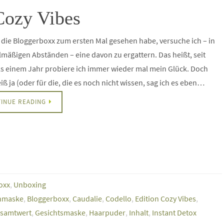
Cozy Vibes
h die Bloggerboxx zum ersten Mal gesehen habe, versuche ich – in
mäßigen Abständen – eine davon zu ergattern. Das heißt, seit
s einem Jahr probiere ich immer wieder mal mein Glück. Doch
ß ja (oder für die, die es noch nicht wissen, sag ich es eben…
INUE READING
oxx
,
Unboxing
nmaske
,
Bloggerboxx
,
Caudalie
,
Codello
,
Edition Cozy Vibes
,
samtwert
,
Gesichtsmaske
,
Haarpuder
,
Inhalt
,
Instant Detox