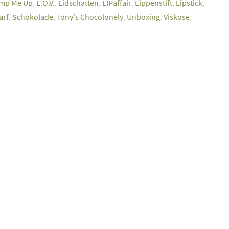
ump Me Up
,
L.O.V.
,
Lidschatten
,
LIPaffair
,
Lippenstift
,
Lipstick
,
arf
,
Schokolade
,
Tony's Chocolonely
,
Unboxing
,
Viskose
,