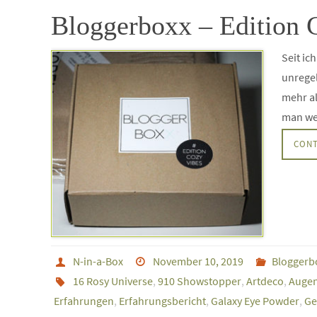
Bloggerboxx – Edition 
Seit ic
unregel
mehr al
man wei
CONT
N-in-a-Box
November 10, 2019
Bloggerb
16 Rosy Universe
,
910 Showstopper
,
Artdeco
,
Auge
Erfahrungen
,
Erfahrungsbericht
,
Galaxy Eye Powder
,
Ge