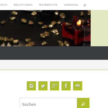
 MICH
BEAUTY-NEWS
TESTBERICHTE
UNBOXING
Suchen
Suchen
nach: