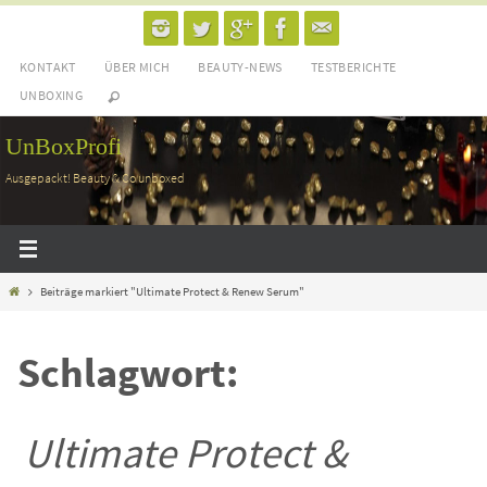
Zum
Inhalt
KONTAKT
ÜBER MICH
BEAUTY-NEWS
TESTBERICHTE
springen
UNBOXING
UnBoxProfi
Ausgepackt! Beauty & Co unboxed
Home
Beiträge markiert "Ultimate Protect & Renew Serum"
Schlagwort:
Ultimate Protect &