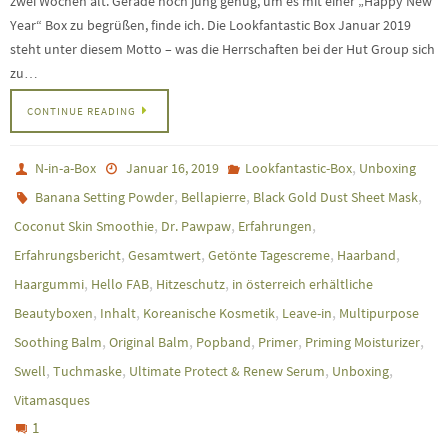
zwei Wochen alt. Gerade noch jung genug, um es mit einer „Happy New
Year“ Box zu begrüßen, finde ich. Die Lookfantastic Box Januar 2019
steht unter diesem Motto – was die Herrschaften bei der Hut Group sich
zu…
CONTINUE READING
,
N-in-a-Box
Januar 16, 2019
Lookfantastic-Box
Unboxing
,
,
,
Banana Setting Powder
Bellapierre
Black Gold Dust Sheet Mask
,
,
,
Coconut Skin Smoothie
Dr. Pawpaw
Erfahrungen
,
,
,
,
Erfahrungsbericht
Gesamtwert
Getönte Tagescreme
Haarband
,
,
,
Haargummi
Hello FAB
Hitzeschutz
in österreich erhältliche
,
,
,
,
Beautyboxen
Inhalt
Koreanische Kosmetik
Leave-in
Multipurpose
,
,
,
,
,
Soothing Balm
Original Balm
Popband
Primer
Priming Moisturizer
,
,
,
,
Swell
Tuchmaske
Ultimate Protect & Renew Serum
Unboxing
Vitamasques
1