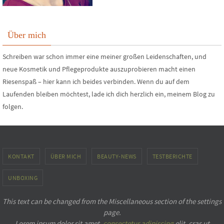
Über mich
Schreiben war schon immer eine meiner großen Leidenschaften, und
neue Kosmetik und Pflegeprodukte auszuprobieren macht einen
Riesenspaß – hier kann ich beides verbinden. Wenn du auf dem
Laufenden bleiben möchtest, lade ich dich herzlich ein, meinem Blog zu
folgen.
KONTAKT
ÜBER MICH
BEAUTY-NEWS
TESTBERICHTE
UNBOXING
This text can be changed from the Miscellaneous section of the settings
page.
Lorem ipsum
dolor sit amet,
consectetur adipiscing
elit, cras ut