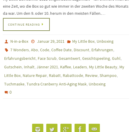
eine Zeit, wo die Box so gut wie immer in der zweiten Woche des Monats
da war. Um den 9. oder 10. herum in den meisten Fällen.…
CONTINUE READING
,
N-in-a-Box
Januar 29, 2021
My Little Box
Unboxing
,
,
,
,
,
,
7 Wonders
Abo
Code
Coffee Date
Discount
Erfahrungen
,
,
,
,
,
Erfahrungsbericht
Face Scrub
Gesamtwert
Gesichtspeeling
Guhl
,
,
,
,
,
,
Gutschein
Inhalt
Jänner 2021
Kaffee
Leaders
My Little Beauty
My
,
,
,
,
,
,
Little Box
Nature Repair
Rabatt
Rabattcode
Review
Shampoo
,
,
Tuchmaske
Tundra Cranberry Anti-Aging Mask
Unboxing
0