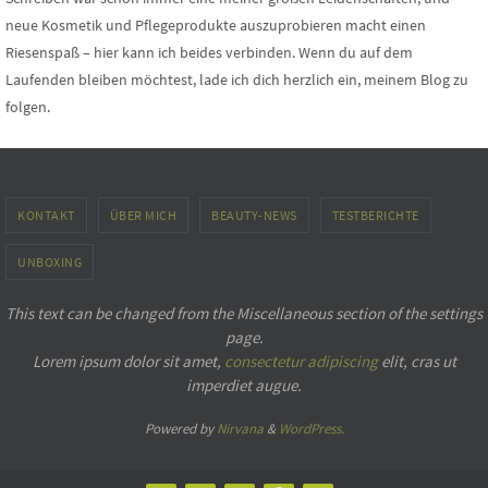
neue Kosmetik und Pflegeprodukte auszuprobieren macht einen
Riesenspaß – hier kann ich beides verbinden. Wenn du auf dem
Laufenden bleiben möchtest, lade ich dich herzlich ein, meinem Blog zu
folgen.
KONTAKT
ÜBER MICH
BEAUTY-NEWS
TESTBERICHTE
UNBOXING
This text can be changed from the Miscellaneous section of the settings
page.
Lorem ipsum
dolor sit amet,
consectetur adipiscing
elit, cras ut
imperdiet augue.
Powered by
Nirvana
&
WordPress.