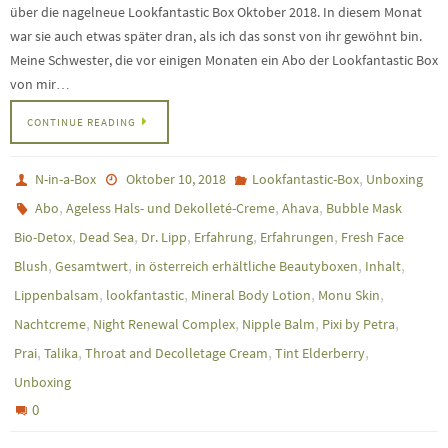
über die nagelneue Lookfantastic Box Oktober 2018. In diesem Monat
war sie auch etwas später dran, als ich das sonst von ihr gewöhnt bin.
Meine Schwester, die vor einigen Monaten ein Abo der Lookfantastic Box
von mir…
CONTINUE READING
,
N-in-a-Box
Oktober 10, 2018
Lookfantastic-Box
Unboxing
,
,
,
Abo
Ageless Hals- und Dekolleté-Creme
Ahava
Bubble Mask
,
,
,
,
,
Bio-Detox
Dead Sea
Dr. Lipp
Erfahrung
Erfahrungen
Fresh Face
,
,
,
,
Blush
Gesamtwert
in österreich erhältliche Beautyboxen
Inhalt
,
,
,
,
Lippenbalsam
lookfantastic
Mineral Body Lotion
Monu Skin
,
,
,
,
Nachtcreme
Night Renewal Complex
Nipple Balm
Pixi by Petra
,
,
,
,
Prai
Talika
Throat and Decolletage Cream
Tint Elderberry
Unboxing
0