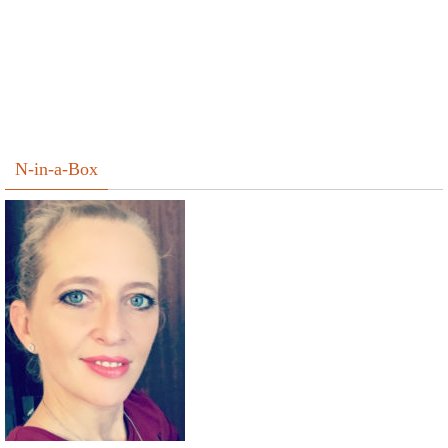
N-in-a-Box