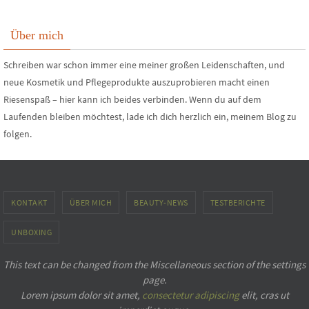
Über mich
Schreiben war schon immer eine meiner großen Leidenschaften, und
neue Kosmetik und Pflegeprodukte auszuprobieren macht einen
Riesenspaß – hier kann ich beides verbinden. Wenn du auf dem
Laufenden bleiben möchtest, lade ich dich herzlich ein, meinem Blog zu
folgen.
KONTAKT
ÜBER MICH
BEAUTY-NEWS
TESTBERICHTE
UNBOXING
This text can be changed from the Miscellaneous section of the settings
page.
Lorem ipsum
dolor sit amet,
consectetur adipiscing
elit, cras ut