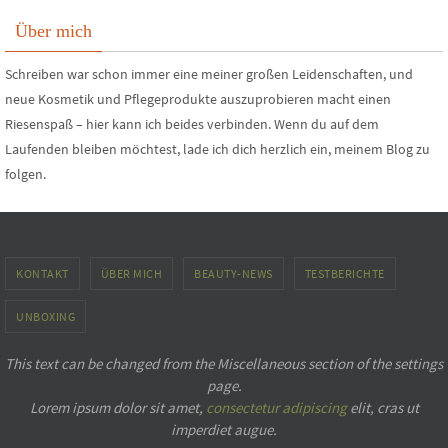
Über mich
Schreiben war schon immer eine meiner großen Leidenschaften, und
neue Kosmetik und Pflegeprodukte auszuprobieren macht einen
Riesenspaß – hier kann ich beides verbinden. Wenn du auf dem
Laufenden bleiben möchtest, lade ich dich herzlich ein, meinem Blog zu
folgen.
KONTAKT
ÜBER MICH
BEAUTY-NEWS
TESTBERICHTE
UNBOXING
This text can be changed from the Miscellaneous section of the settings
page.
Lorem ipsum
dolor sit amet,
consectetur adipiscing
elit, cras ut
imperdiet augue.