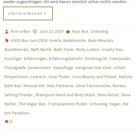
wieder zugeschlagen. Alt wird davon ziemlich sicher nichts werden.…
CONTINUE READING
,
N-in-a-Box
Juni 23, 2019
Asos Box
Unboxing
,
,
,
,
ASOS Box Juni 2019
Aveda
Badebombe
Bare Minerals
,
,
,
,
,
BareMinerals
Bath Bomb
Bath Fizzer
Body-Lotion
cruelty free
,
,
,
,
,
Duschgel
Erfahrungen
Erfahrungsbericht
Finishing Oil
Fixierpuder
,
,
,
,
,
Flüssigseife
Gesamtwert
Haarpflege
Hangover Hair Elixir
Inhalt
,
,
,
,
Körperlotion
Leave-in
loser Puder
Love Beauty and Planet
Matcha
,
,
,
,
,
Bath Ball
Mineral Veil
Miss Patisserie
ohne Tierversuche
Review
,
,
,
Setting Powder
Shampure Hand and Body Wash
Shea Velvet
Shea-
,
,
,
,
,
Butter
The Vegan Box
Transparentes Puder
Unboxing
Vegan
We
Are Paradoxx
0