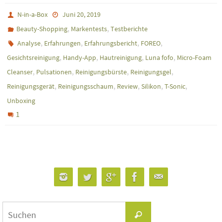
N-in-a-Box
Juni 20, 2019
,
,
Beauty-Shopping
Markentests
Testberichte
,
,
,
,
Analyse
Erfahrungen
Erfahrungsbericht
FOREO
,
,
,
,
Gesichtsreinigung
Handy-App
Hautreinigung
Luna fofo
Micro-Foam
,
,
,
,
Cleanser
Pulsationen
Reinigungsbürste
Reinigungsgel
,
,
,
,
,
Reinigungsgerät
Reinigungsschaum
Review
Silikon
T-Sonic
Unboxing
1
Suchen
Suchen
nach: