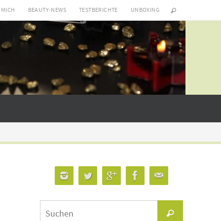
 MICH
BEAUTY-NEWS
TESTBERICHTE
UNBOXING
Suchen
Suchen
nach: