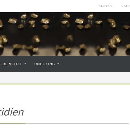
KONTAKT
ÜBER
STBERICHTE
UNBOXING
idien