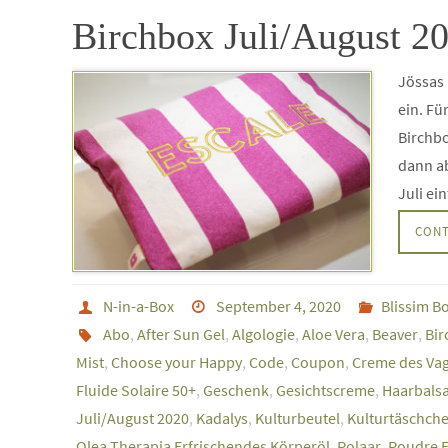
Birchbox Juli/August 20
Jössas
ein. Fü
Birchbo
dann a
Juli ei
CONT
N-in-a-Box
September 4, 2020
Blissim B
Abo
,
After Sun Gel
,
Algologie
,
Aloe Vera
,
Beaver
,
Bir
Mist
,
Choose your Happy
,
Code
,
Coupon
,
Creme des Va
Fluide Solaire 50+
,
Geschenk
,
Gesichtscreme
,
Haarbals
Juli/August 2020
,
Kadalys
,
Kulturbeutel
,
Kulturtäschch
Olea Therapia Erfrischendes Körperöl
,
Polaar
,
Poudre E