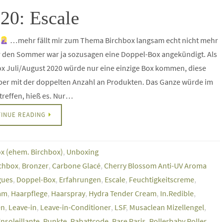
20: Escale
…mehr fällt mir zum Thema Birchbox langsam echt nicht mehr
r den Sommer war ja sozusagen eine Doppel-Box angekündigt. Als
x Juli/August 2020 würde nur eine einzige Box kommen, diese
ber mit der doppelten Anzahl an Produkten. Das Ganze würde im
ntreffen, hieß es. Nur…
INUE READING
ox (ehem. Birchbox)
,
Unboxing
chbox
,
Bronzer
,
Carbone Glacé
,
Cherry Blossom Anti-UV Aroma
gues
,
Doppel-Box
,
Erfahrungen
,
Escale
,
Feuchtigkeitscreme
,
am
,
Haarpflege
,
Haarspray
,
Hydra Tender Cream
,
In.Redible
,
en
,
Leave-in
,
Leave-in-Conditioner
,
LSF
,
Musaclean Mizellengel
,
nsoleillante
,
Punkte
,
Rabattcode
,
Rare Paris
,
Rollerbaby Roller