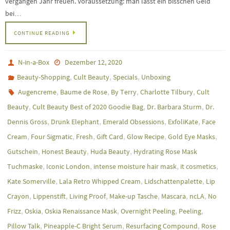
vergangen Jahr freuen. Voraussetzung: man lässt ein bisschen Geld
bei…
CONTINUE READING
N-in-a-Box
Dezember 12, 2020
,
,
,
Beauty-Shopping
Cult Beauty
Specials
Unboxing
,
,
,
,
Augencreme
Baume de Rose
By Terry
Charlotte Tilbury
Cult
,
,
,
Beauty
Cult Beauty Best of 2020 Goodie Bag
Dr. Barbara Sturm
Dr.
,
,
,
,
Dennis Gross
Drunk Elephant
Emerald Obsessions
ExfoliKate
Face
,
,
,
,
,
,
Cream
Four Sigmatic
Fresh
Gift Card
Glow Recipe
Gold Eye Masks
,
,
,
Gutschein
Honest Beauty
Huda Beauty
Hydrating Rose Mask
,
,
,
,
Tuchmaske
Iconic London
intense moisture hair mask
it cosmetics
,
,
,
Kate Somerville
Lala Retro Whipped Cream
Lidschattenpalette
Lip
,
,
,
,
,
,
Crayon
Lippenstift
Living Proof
Make-up Tasche
Mascara
ncLA
No
,
,
,
,
,
Frizz
Oskia
Oskia Renaissance Mask
Overnight Peeling
Peeling
,
,
,
Pillow Talk
Pineapple-C Bright Serum
Resurfacing Compound
Rose