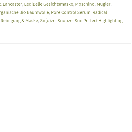
t
,
Lancaster
,
LediBelle Gesichtsmaske
,
Moschino
,
Mugler
,
rganische Bio Baumwolle
,
Pore Control Serum
,
Radical
1 Reinigung & Maske
,
Sn(o)ze
,
Snooze
,
Sun Perfect Highlighting
m