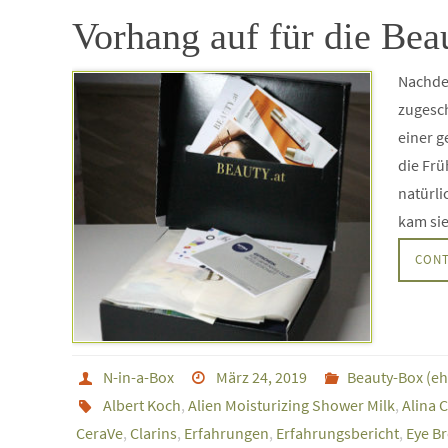
Vorhang auf für die Be
Nachdem
zugesch
einer 
die Fr
natürli
kam si
CONT
N-in-a-Box
März 24, 2019
Beauty-Box (e
Albert Koch
,
Alien Moisturizing Shower Milk
,
Alina 
CeraVe
,
Clarins
,
Erfahrungen
,
Erfahrungsbericht
,
Eye Br