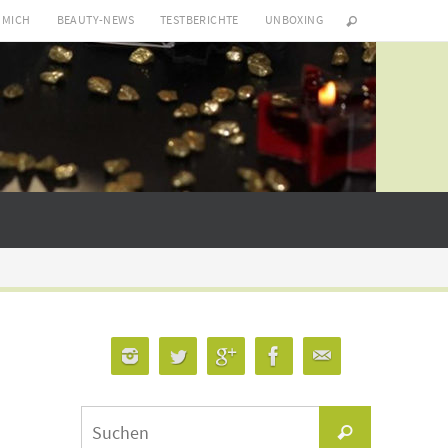
 MICH
BEAUTY-NEWS
TESTBERICHTE
UNBOXING
Suchen
Suchen
nach: