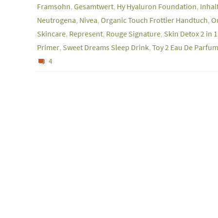
Framsohn
,
Gesamtwert
,
Hy Hyaluron Foundation
,
Inhal
Neutrogena
,
Nivea
,
Organic Touch Frottier Handtuch
,
O
Skincare
,
Represent
,
Rouge Signature
,
Skin Detox 2 in 
Primer
,
Sweet Dreams Sleep Drink
,
Toy 2 Eau De Parfu
4