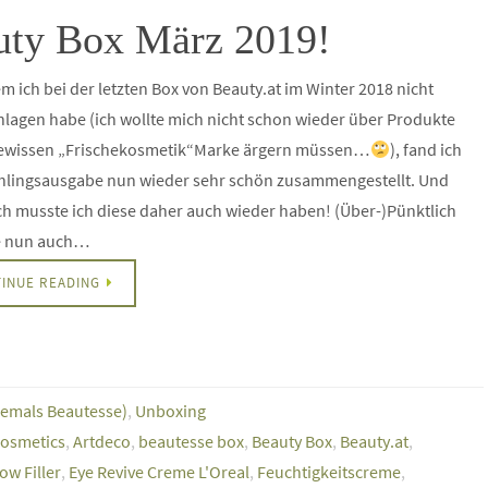
auty Box März 2019!
 ich bei der letzten Box von Beauty.at im Winter 2018 nicht
lagen habe (ich wollte mich nicht schon wieder über Produkte
gewissen „Frischekosmetik“Marke ärgern müssen…
), fand ich
ühlingsausgabe nun wieder sehr schön zusammengestellt. Und
ch musste ich diese daher auch wieder haben! (Über-)Pünktlich
e nun auch…
INUE READING
hemals Beautesse)
,
Unboxing
Cosmetics
,
Artdeco
,
beautesse box
,
Beauty Box
,
Beauty.at
,
ow Filler
,
Eye Revive Creme L'Oreal
,
Feuchtigkeitscreme
,