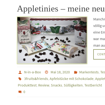
Appletinies – meine ne
Manchma
völlig 
eine Em
war ma
man auf
CONT
N-in-a-Box
Mai 18, 2020
Markentests
,
Te
3fruits&friends
,
Apfelstücke mit Schokolade
,
Applet
Produkttest
,
Review
,
Snacks
,
Süßigkeiten
,
Testbericht
0