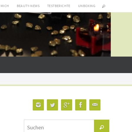
 MICH
BEAUTY-NEWS
TESTBERICHTE
UNBOXING
Suchen
Suchen
nach: