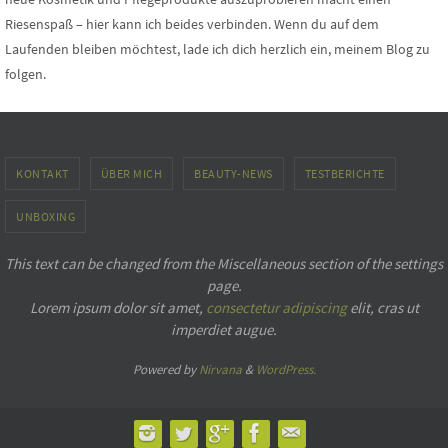
Riesenspaß – hier kann ich beides verbinden. Wenn du auf dem
Laufenden bleiben möchtest, lade ich dich herzlich ein, meinem Blog zu
folgen.
KONTAKT
ÜBER MICH
BEAUTY-NEWS
TESTBERICHTE
UNBOXING
This text can be changed from the Miscellaneous section of the settings
page.
Lorem ipsum
dolor sit amet,
consectetur adipiscing
elit, cras ut
imperdiet augue.
Powered by
Nirvana
&
WordPress.