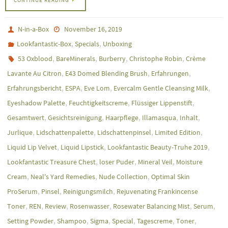
CONTINUE READING
N-in-a-Box
November 16, 2019
,
,
Lookfantastic-Box
Specials
Unboxing
,
,
,
,
53 Oxblood
BareMinerals
Burberry
Christophe Robin
Crème
,
,
,
Lavante Au Citron
E43 Domed Blending Brush
Erfahrungen
,
,
,
,
Erfahrungsbericht
ESPA
Eve Lom
Evercalm Gentle Cleansing Milk
,
,
,
Eyeshadow Palette
Feuchtigkeitscreme
Flüssiger Lippenstift
,
,
,
,
,
Gesamtwert
Gesichtsreinigung
Haarpflege
Illamasqua
Inhalt
,
,
,
,
Jurlique
Lidschattenpalette
Lidschattenpinsel
Limited Edition
,
,
,
Liquid Lip Velvet
Liquid Lipstick
Lookfantastic Beauty-Truhe 2019
,
,
,
Lookfantastic Treasure Chest
loser Puder
Mineral Veil
Moisture
,
,
,
Cream
Neal's Yard Remedies
Nude Collection
Optimal Skin
,
,
,
ProSerum
Pinsel
Reinigungsmilch
Rejuvenating Frankincense
,
,
,
,
,
,
Toner
REN
Review
Rosenwasser
Rosewater Balancing Mist
Serum
,
,
,
,
,
,
Setting Powder
Shampoo
Sigma
Special
Tagescreme
Toner