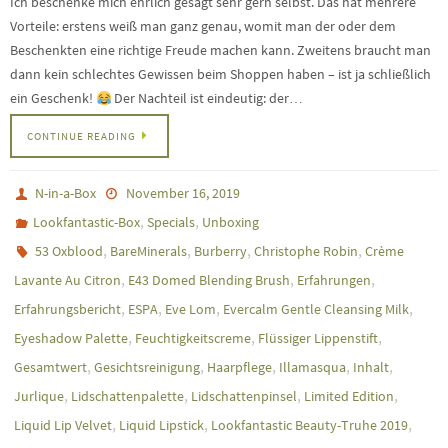
Ich beschenke mich ehrlich gesagt sehr gern selbst. Das hat mehrere
Vorteile: erstens weiß man ganz genau, womit man der oder dem
Beschenkten eine richtige Freude machen kann. Zweitens braucht man
dann kein schlechtes Gewissen beim Shoppen haben – ist ja schließlich
ein Geschenk!
Der Nachteil ist eindeutig: der…
CONTINUE READING
N-in-a-Box
November 16, 2019
,
,
Lookfantastic-Box
Specials
Unboxing
,
,
,
,
53 Oxblood
BareMinerals
Burberry
Christophe Robin
Crème
,
,
,
Lavante Au Citron
E43 Domed Blending Brush
Erfahrungen
,
,
,
,
Erfahrungsbericht
ESPA
Eve Lom
Evercalm Gentle Cleansing Milk
,
,
,
Eyeshadow Palette
Feuchtigkeitscreme
Flüssiger Lippenstift
,
,
,
,
,
Gesamtwert
Gesichtsreinigung
Haarpflege
Illamasqua
Inhalt
,
,
,
,
Jurlique
Lidschattenpalette
Lidschattenpinsel
Limited Edition
,
,
,
Liquid Lip Velvet
Liquid Lipstick
Lookfantastic Beauty-Truhe 2019