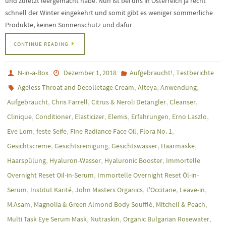
und zuletzt leergemacht habe. Nun ist bei uns in Österreich ja recht
schnell der Winter eingekehrt und somit gibt es weniger sommerliche
Produkte, keinen Sonnenschutz und dafür…
CONTINUE READING
,
N-in-a-Box
Dezember 1, 2018
Aufgebraucht!
Testberichte
,
,
,
Ageless Throat and Decolletage Cream
Alteya
Anwendung
,
,
,
,
Aufgebraucht
Chris Farrell
Citrus & Neroli Detangler
Cleanser
,
,
,
,
,
,
Clinique
Conditioner
Elasticizer
Elemis
Erfahrungen
Erno Laszlo
,
,
,
,
Eve Lom
feste Seife
Fine Radiance Face Oil
Flora No. 1
,
,
,
,
Gesichtscreme
Gesichtsreinigung
Gesichtswasser
Haarmaske
,
,
,
Haarspülung
Hyaluron-Wasser
Hyaluronic Booster
Immortelle
,
Overnight Reset Oil-in-Serum
Immortelle Overnight Reset Öl-in-
,
,
,
,
,
Serum
Institut Karité
John Masters Organics
L'Occitane
Leave-in
,
,
,
M.Asam
Magnolia & Green Almond Body Soufflé
Mitchell & Peach
,
,
,
Multi Task Eye Serum Mask
Nutraskin
Organic Bulgarian Rosewater