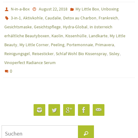
,
N-in-a-Box
August 22, 2018
My Little Box
Unboxing
,
,
,
,
,
3-in-1
Aktivkohle
Caudalie
Detox au Charbon
Frankreich
,
,
,
Gesichtsmaske
Gesichtspflege
Hydra-Global
in österreich
,
,
,
,
erhältliche Beautyboxen
Kaolin
Kissenhülle
Landkarte
My Little
,
,
,
,
,
Beauty
My Little Corner
Peeling
Portemonnaie
Primavera
,
,
,
,
Reinigungsgel
Reisesticker
Schlaf Wohl Bio Kissenspray
Sisley
Vinoperfect Radiance Serum
0
Suchen
Suchen
nach: