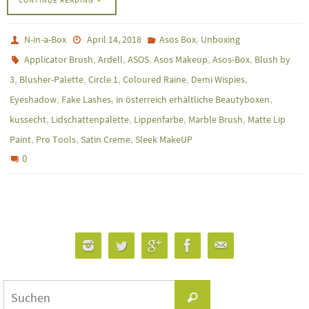
,
N-in-a-Box
April 14, 2018
Asos Box
Unboxing
,
,
,
,
,
Applicator Brush
Ardell
ASOS
Asos Makeup
Asos-Box
Blush by
,
,
,
,
,
3
Blusher-Palette
Circle 1
Coloured Raine
Demi Wispies
,
,
,
Eyeshadow
Fake Lashes
in österreich erhältliche Beautyboxen
,
,
,
,
kussecht
Lidschattenpalette
Lippenfarbe
Marble Brush
Matte Lip
,
,
,
Paint
Pro Tools
Satin Creme
Sleek MakeUP
0
Suchen
Suchen
nach: