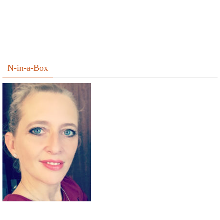
N-in-a-Box