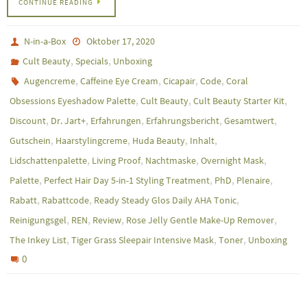
CONTINUE READING
N-in-a-Box
Oktober 17, 2020
,
,
Cult Beauty
Specials
Unboxing
,
,
,
,
Augencreme
Caffeine Eye Cream
Cicapair
Code
Coral
,
,
,
Obsessions Eyeshadow Palette
Cult Beauty
Cult Beauty Starter Kit
,
,
,
,
,
Discount
Dr. Jart+
Erfahrungen
Erfahrungsbericht
Gesamtwert
,
,
,
,
Gutschein
Haarstylingcreme
Huda Beauty
Inhalt
,
,
,
,
Lidschattenpalette
Living Proof
Nachtmaske
Overnight Mask
,
,
,
,
Palette
Perfect Hair Day 5-in-1 Styling Treatment
PhD
Plenaire
,
,
,
Rabatt
Rabattcode
Ready Steady Glos Daily AHA Tonic
,
,
,
,
Reinigungsgel
REN
Review
Rose Jelly Gentle Make-Up Remover
,
,
,
The Inkey List
Tiger Grass Sleepair Intensive Mask
Toner
Unboxing
0