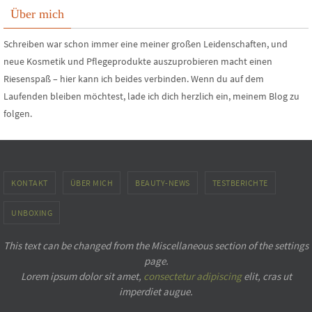
Über mich
Schreiben war schon immer eine meiner großen Leidenschaften, und
neue Kosmetik und Pflegeprodukte auszuprobieren macht einen
Riesenspaß – hier kann ich beides verbinden. Wenn du auf dem
Laufenden bleiben möchtest, lade ich dich herzlich ein, meinem Blog zu
folgen.
KONTAKT
ÜBER MICH
BEAUTY-NEWS
TESTBERICHTE
UNBOXING
This text can be changed from the Miscellaneous section of the settings
page.
Lorem ipsum
dolor sit amet,
consectetur adipiscing
elit, cras ut
imperdiet augue.