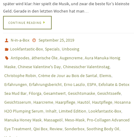
später wird klar: hier spielt die Musik, und zwar die beste für’s kleinste
Geld. Gerade in den letzten Wochen hat man…
CONTINUE READING
N-in-a-Box
September 25, 2019
,
,
Lookfantastic-Box
Specials
Unboxing
,
,
,
Antipodes
ätherische Öle
Augencreme
Aura Manuka Honig
,
,
,
Maske
Chinese Valentine's Day
Chinesischer Valentinstag
,
,
,
Christophe Robin
Crème de Jour au Bois de Santal
Elemis
,
,
,
,
Erfahrungen
Erfahrungsbericht
Erno Laszlo
ESPA
Exfoliate & Detox
,
,
,
,
,
Sea Mud Bar
Filorga
Gesamtwert
Gesichtsmaske
Gesichtsseife
,
,
,
,
,
Gesichtsserum
Haarcreme
Haarpflege
Hautöl
Hautpflege
Hosanna
,
,
,
,
H2O Plumping Serum
Inhalt
Limited Edition
Lookfantastic-Box
,
,
,
Manuka Honey Mask
Massageöl
Meso-Mask
Pro-Collagen Advanced
,
,
,
,
,
Eye Treatment
Qixi Box
Review
Sonderbox
Soothing Body Oil