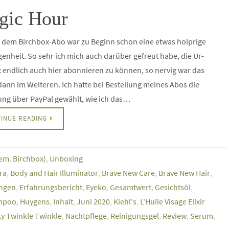
gic Hour
 dem Birchbox-Abo war zu Beginn schon eine etwas holprige
enheit. So sehr ich mich auch darüber gefreut habe, die Ur-
endlich auch hier abonnieren zu können, so nervig war das
ann im Weiteren. Ich hatte bei Bestellung meines Abos die
ng über PayPal gewählt, wie ich das…
INUE READING
hem. Birchbox)
,
Unboxing
ra
,
Body and Hair Illuminator
,
Brave New Care
,
Brave New Hair
,
ungen
,
Erfahrungsbericht
,
Eyeko
,
Gesamtwert
,
Gesichtsöl
,
ampoo
,
Huygens
,
Inhalt
,
Juni 2020
,
Kiehl's
,
L'Huile Visage Elixir
ty Twinkle Twinkle
,
Nachtpflege
,
Reinigungsgel
,
Review
,
Serum
,