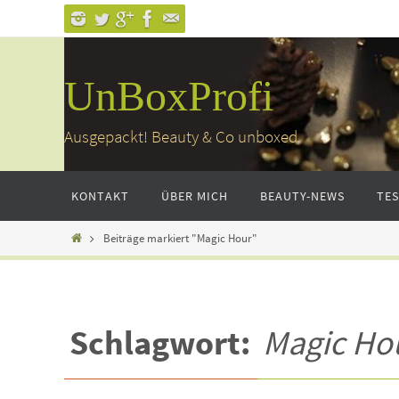
Zum
Inhalt
springen
UnBoxProfi
Ausgepackt! Beauty & Co unboxed
Zum
KONTAKT
ÜBER MICH
BEAUTY-NEWS
TE
Inhalt
springen
Home
Beiträge markiert "Magic Hour"
Schlagwort:
Magic Ho