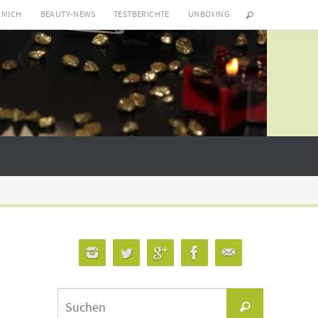
 MICH
BEAUTY-NEWS
TESTBERICHTE
UNBOXING
Suchen
Suchen
nach: