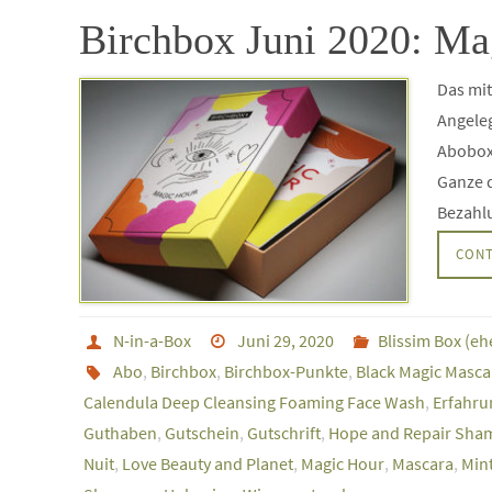
Birchbox Juni 2020: Ma
Das mit
Angeleg
Abobox 
Ganze d
Bezahlu
CONT
N-in-a-Box
Juni 29, 2020
Blissim Box (e
Abo
,
Birchbox
,
Birchbox-Punkte
,
Black Magic Masca
Calendula Deep Cleansing Foaming Face Wash
,
Erfahr
Guthaben
,
Gutschein
,
Gutschrift
,
Hope and Repair Sh
Nuit
,
Love Beauty and Planet
,
Magic Hour
,
Mascara
,
Min