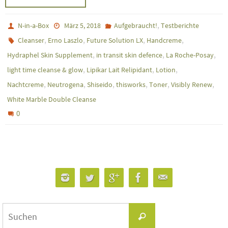
,
N-in-a-Box
März 5, 2018
Aufgebraucht!
Testberichte
,
,
,
,
Cleanser
Erno Laszlo
Future Solution LX
Handcreme
,
,
,
Hydraphel Skin Supplement
in transit skin defence
La Roche-Posay
,
,
,
light time cleanse & glow
Lipikar Lait Relipidant
Lotion
,
,
,
,
,
,
Nachtcreme
Neutrogena
Shiseido
thisworks
Toner
Visibly Renew
White Marble Double Cleanse
0
Suchen
Suchen
nach: