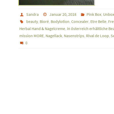
Sandra
Januar 20, 2018
Pink Box
,
Unbox
beauty
,
Bioré
,
Bodylotion
,
Concealer
,
Etre Belle
,
Fre
Herbal Hand & Nagelcreme
,
in österreich erhältliche B
mission MORE
,
Nagellack
,
Nasenstrips
,
Rival de Loop
,
S
0