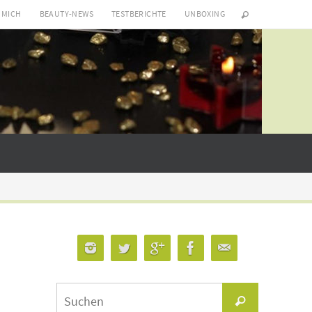
 MICH
BEAUTY-NEWS
TESTBERICHTE
UNBOXING
Suchen
Suchen
nach: