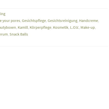
ing
e your pores
,
Gesichtspflege
,
Gesichtsreinigung
,
Handcreme
,
eautyboxen
,
Kamill
,
Körperpflege
,
Kosmetik
,
L.O.V.
,
Make-up
,
erum
,
Snack Balls