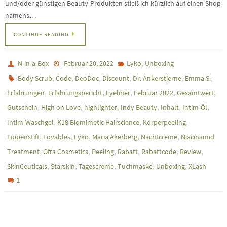
und/oder günstigen Beauty-Produkten stieß ich kürzlich auf einen Shop
namens…
CONTINUE READING
,
N-in-a-Box
Februar 20, 2022
Lyko
Unboxing
,
,
,
,
,
,
Body Scrub
Code
DeoDoc
Discount
Dr. Ankerstjerne
Emma S.
,
,
,
,
,
Erfahrungen
Erfahrungsbericht
Eyeliner
Februar 2022
Gesamtwert
,
,
,
,
,
,
Gutschein
High on Love
highlighter
Indy Beauty
Inhalt
Intim-Öl
,
,
,
Intim-Waschgel
K18 Biomimetic Hairscience
Körperpeeling
,
,
,
,
,
Lippenstift
Lovables
Lyko
Maria Akerberg
Nachtcreme
Niacinamid
,
,
,
,
,
,
Treatment
Ofra Cosmetics
Peeling
Rabatt
Rabattcode
Review
,
,
,
,
,
SkinCeuticals
Starskin
Tagescreme
Tuchmaske
Unboxing
XLash
1