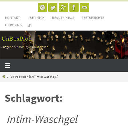
Zum
Inhalt
KONTAKT
ÜBER MICH
BEAUTY-NEWS
TESTBERICHTE
springen
UNBOXING
UnBoxProfi
Ausgepackt! Beauty & Co unboxed
Home
Beiträge markiert "Intim-Waschgel"
Schlagwort:
Intim-Waschgel