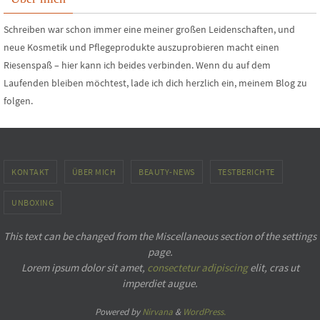
Schreiben war schon immer eine meiner großen Leidenschaften, und
neue Kosmetik und Pflegeprodukte auszuprobieren macht einen
Riesenspaß – hier kann ich beides verbinden. Wenn du auf dem
Laufenden bleiben möchtest, lade ich dich herzlich ein, meinem Blog zu
folgen.
KONTAKT
ÜBER MICH
BEAUTY-NEWS
TESTBERICHTE
UNBOXING
This text can be changed from the Miscellaneous section of the settings
page.
Lorem ipsum
dolor sit amet,
consectetur adipiscing
elit, cras ut
imperdiet augue.
Powered by
Nirvana
&
WordPress.