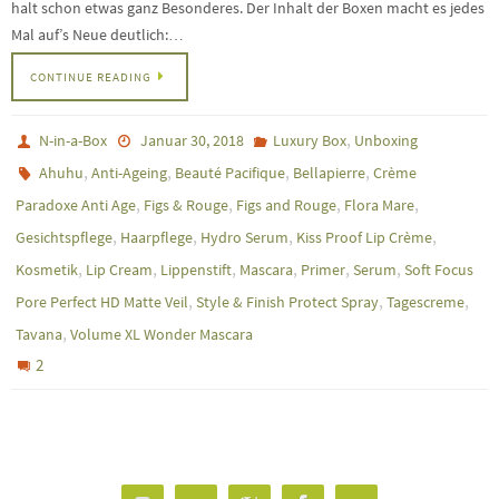
halt schon etwas ganz Besonderes. Der Inhalt der Boxen macht es jedes
Mal auf’s Neue deutlich:…
CONTINUE READING
,
N-in-a-Box
Januar 30, 2018
Luxury Box
Unboxing
,
,
,
,
Ahuhu
Anti-Ageing
Beauté Pacifique
Bellapierre
Crème
,
,
,
,
Paradoxe Anti Age
Figs & Rouge
Figs and Rouge
Flora Mare
,
,
,
,
Gesichtspflege
Haarpflege
Hydro Serum
Kiss Proof Lip Crème
,
,
,
,
,
,
Kosmetik
Lip Cream
Lippenstift
Mascara
Primer
Serum
Soft Focus
,
,
,
Pore Perfect HD Matte Veil
Style & Finish Protect Spray
Tagescreme
,
Tavana
Volume XL Wonder Mascara
2