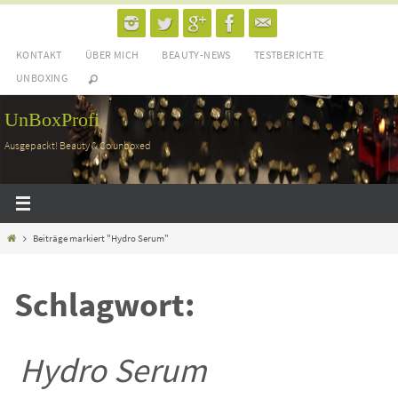
Zum
Inhalt
KONTAKT
ÜBER MICH
BEAUTY-NEWS
TESTBERICHTE
springen
UNBOXING
UnBoxProfi
Ausgepackt! Beauty & Co unboxed
Home
Beiträge markiert "Hydro Serum"
Schlagwort:
Hydro Serum