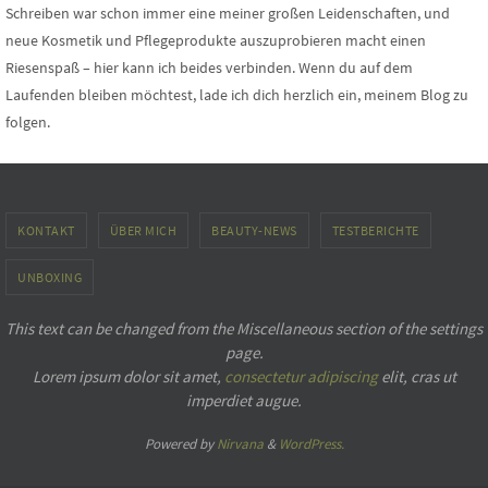
Schreiben war schon immer eine meiner großen Leidenschaften, und
neue Kosmetik und Pflegeprodukte auszuprobieren macht einen
Riesenspaß – hier kann ich beides verbinden. Wenn du auf dem
Laufenden bleiben möchtest, lade ich dich herzlich ein, meinem Blog zu
folgen.
KONTAKT
ÜBER MICH
BEAUTY-NEWS
TESTBERICHTE
UNBOXING
This text can be changed from the Miscellaneous section of the settings
page.
Lorem ipsum
dolor sit amet,
consectetur adipiscing
elit, cras ut
imperdiet augue.
Powered by
Nirvana
&
WordPress.