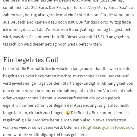
Der Gesamtwert der aktuellen Beauty-Box November 2019 beträgt
somit mehr als 265 Euro. Der Preis, der für die „Very Merry Xmas Box“ zu
zahlen war, betrug also gerade mal ein Achtel davon. Für die Kundinnen
aus Deutschland kamen dazu noch 8,00 EUR für das Porto. Witzig finde
ich immer, dass auf der Website von Beauty.at regelmäßig tiefgestapelt
wird, was den Gesamtwert betrifft. Dieser war mit 215 EUR angegeben,
tatsächlich wird dieser Betrag noch weit überschritten.
Ein begehrtes Gut!
Leider ist die Box natürlich inzwischen lange ausverkauft – wer eine der
begehrten Boxen bekommen möchte, muss schnell sein! Der Verkauf
wird jeweils einige Tage vor dem Start angekündigt, in Abhängigkeit von
den (immer vorab bekannten) Inhalten geht’s mit dem Vorverkauf mehr
oder weniger schnell dahin. Ausverkauft waren die Boxen jedoch
eigentlich immer schon vor Beginn der Aussendung. Es gilt also: nicht
lange fackeln, einfach zuschlagen.
Die Beauty-Box kommt ziemlich
regelmäßig alle 3 Monate heraus. Man kann also in etwa abschätzen,
wann es wieder so weit sein wird. Oder man
folgt Beauty.at in Facebook
,
dann wird die Ankündigung frei Haus geliefert.