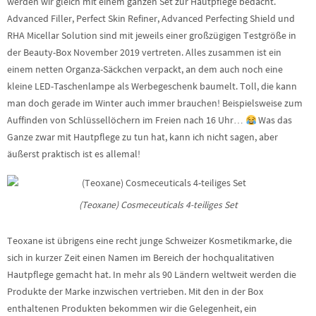
werden wir gleich mit einem ganzen Set zur Hautpflege bedacht.
Advanced Filler, Perfect Skin Refiner, Advanced Perfecting Shield und
RHA Micellar Solution sind mit jeweils einer großzügigen Testgröße in
der Beauty-Box November 2019 vertreten. Alles zusammen ist ein
einem netten Organza-Säckchen verpackt, an dem auch noch eine
kleine LED-Taschenlampe als Werbegeschenk baumelt. Toll, die kann
man doch gerade im Winter auch immer brauchen! Beispielsweise zum
Auffinden von Schlüssellöchern im Freien nach 16 Uhr…
Was das
Ganze zwar mit Hautpflege zu tun hat, kann ich nicht sagen, aber
äußerst praktisch ist es allemal!
(Teoxane) Cosmeceuticals 4-teiliges Set
Teoxane ist übrigens eine recht junge Schweizer Kosmetikmarke, die
sich in kurzer Zeit einen Namen im Bereich der hochqualitativen
Hautpflege gemacht hat. In mehr als 90 Ländern weltweit werden die
Produkte der Marke inzwischen vertrieben. Mit den in der Box
enthaltenen Produkten bekommen wir die Gelegenheit, ein