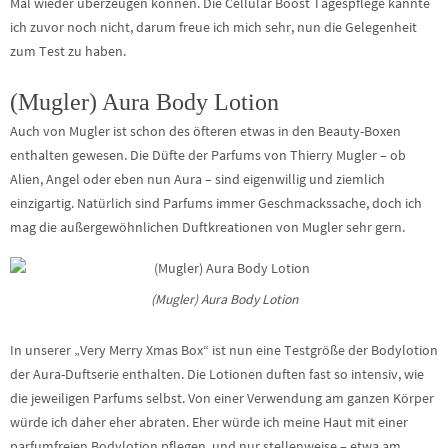
Mal wieder überzeugen können. Die Cellular Boost Tagespflege kannte
ich zuvor noch nicht, darum freue ich mich sehr, nun die Gelegenheit
zum Test zu haben.
(Mugler) Aura Body Lotion
Auch von Mugler ist schon des öfteren etwas in den Beauty-Boxen
enthalten gewesen. Die Düfte der Parfums von Thierry Mugler – ob
Alien, Angel oder eben nun Aura – sind eigenwillig und ziemlich
einzigartig. Natürlich sind Parfums immer Geschmackssache, doch ich
mag die außergewöhnlichen Duftkreationen von Mugler sehr gern.
(Mugler) Aura Body Lotion
In unserer „Very Merry Xmas Box“ ist nun eine Testgröße der Bodylotion
der Aura-Duftserie enthalten. Die Lotionen duften fast so intensiv, wie
die jeweiligen Parfums selbst. Von einer Verwendung am ganzen Körper
würde ich daher eher abraten. Eher würde ich meine Haut mit einer
parfumfreien Bodylotion pflegen, und nur stellenweise – etwa am