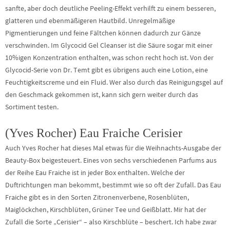
sanfte, aber doch deutliche Peeling-Effekt verhilft zu einem besseren,
glatteren und ebenmäßigeren Hautbild. Unregelmäßige
Pigmentierungen und feine Fältchen können dadurch zur Gänze
verschwinden. Im Glycocid Gel Cleanser ist die Säure sogar mit einer
10%igen Konzentration enthalten, was schon recht hoch ist. Von der
Glycocid-Serie von Dr. Temt gibt es übrigens auch eine Lotion, eine
Feuchtigkeitscreme und ein Fluid. Wer also durch das Reinigungsgel auf
den Geschmack gekommen ist, kann sich gern weiter durch das
Sortiment testen.
(Yves Rocher) Eau Fraiche Cerisier
Auch Yves Rocher hat dieses Mal etwas für die Weihnachts-Ausgabe der
Beauty-Box beigesteuert. Eines von sechs verschiedenen Parfums aus
der Reihe Eau Fraiche ist in jeder Box enthalten. Welche der
Duftrichtungen man bekommt, bestimmt wie so oft der Zufall. Das Eau
Fraiche gibt es in den Sorten Zitronenverbene, Rosenblüten,
Maiglöckchen, Kirschblüten, Grüner Tee und Geißblatt. Mir hat der
Zufall die Sorte „Cerisier“ – also Kirschblüte – beschert. Ich habe zwar