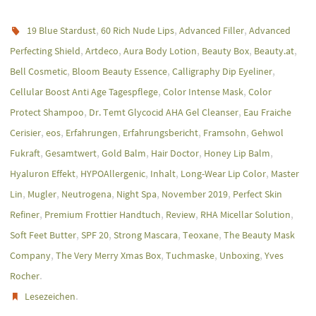
,
,
,
19 Blue Stardust
60 Rich Nude Lips
Advanced Filler
Advanced
,
,
,
,
,
Perfecting Shield
Artdeco
Aura Body Lotion
Beauty Box
Beauty.at
,
,
,
Bell Cosmetic
Bloom Beauty Essence
Calligraphy Dip Eyeliner
,
,
Cellular Boost Anti Age Tagespflege
Color Intense Mask
Color
,
,
Protect Shampoo
Dr. Temt Glycocid AHA Gel Cleanser
Eau Fraiche
,
,
,
,
,
Cerisier
eos
Erfahrungen
Erfahrungsbericht
Framsohn
Gehwol
,
,
,
,
,
Fukraft
Gesamtwert
Gold Balm
Hair Doctor
Honey Lip Balm
,
,
,
,
Hyaluron Effekt
HYPOAllergenic
Inhalt
Long-Wear Lip Color
Master
,
,
,
,
,
Lin
Mugler
Neutrogena
Night Spa
November 2019
Perfect Skin
,
,
,
,
Refiner
Premium Frottier Handtuch
Review
RHA Micellar Solution
,
,
,
,
Soft Feet Butter
SPF 20
Strong Mascara
Teoxane
The Beauty Mask
,
,
,
,
Company
The Very Merry Xmas Box
Tuchmaske
Unboxing
Yves
.
Rocher
.
Lesezeichen