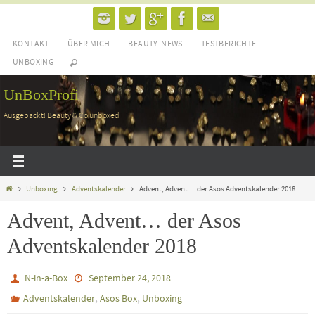
Zum
Inhalt
KONTAKT
ÜBER MICH
BEAUTY-NEWS
TESTBERICHTE
springen
UNBOXING
UnBoxProfi
Ausgepackt! Beauty & Co unboxed
Home
Unboxing
Adventskalender
Advent, Advent… der Asos Adventskalender 2018
Advent, Advent… der Asos
Adventskalender 2018
N-in-a-Box
September 24, 2018
,
,
Adventskalender
Asos Box
Unboxing