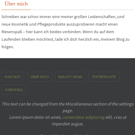
Über mich
Schreiben war schon immer eine meiner großen Leidenschaften, und
neue Kosmetik und Pflegeprodukte auszuprobieren macht einen
Riesenspaß – hier kann ich beides verbinden. Wenn du auf dem
Laufenden bleiben möchtest, lade ich dich herzlich ein, meinem Blog zu
folgen.
KONTAKT
ÜBER MICH
BEAUTY-NEWS
TESTBERICHTE
UNBOXING
This text can be changed from the Miscellaneous section of the settings
page.
Lorem ipsum
dolor sit amet,
consectetur adipiscing
elit, cras ut
imperdiet augue.