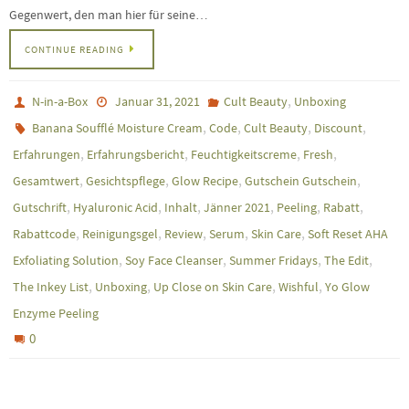
Gegenwert, den man hier für seine…
CONTINUE READING
,
N-in-a-Box
Januar 31, 2021
Cult Beauty
Unboxing
,
,
,
,
Banana Soufflé Moisture Cream
Code
Cult Beauty
Discount
,
,
,
,
Erfahrungen
Erfahrungsbericht
Feuchtigkeitscreme
Fresh
,
,
,
,
Gesamtwert
Gesichtspflege
Glow Recipe
Gutschein Gutschein
,
,
,
,
,
,
Gutschrift
Hyaluronic Acid
Inhalt
Jänner 2021
Peeling
Rabatt
,
,
,
,
,
Rabattcode
Reinigungsgel
Review
Serum
Skin Care
Soft Reset AHA
,
,
,
,
Exfoliating Solution
Soy Face Cleanser
Summer Fridays
The Edit
,
,
,
,
The Inkey List
Unboxing
Up Close on Skin Care
Wishful
Yo Glow
Enzyme Peeling
0