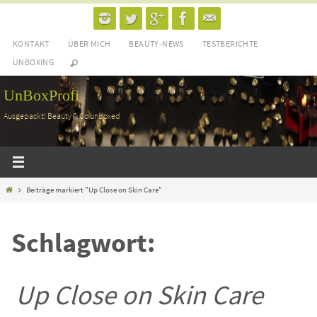
Zum
Inhalt
KONTAKT
ÜBER MICH
BEAUTY-NEWS
TESTBERICHTE
springen
UNBOXING
UnBoxProfi
Ausgepackt! Beauty & Co unboxed
Home
Beiträge markiert "Up Close on Skin Care"
Schlagwort:
Up Close on Skin Care