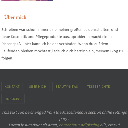
Über mich
Schreiben war schon immer eine meiner großen Leidenschaften, und
neue Kosmetik und Pflegeprodukte auszuprobieren macht einen
Riesenspaß – hier kann ich beides verbinden. Wenn du auf dem
Laufenden bleiben möchtest, lade ich dich herzlich ein, meinem Blog zu
folgen.
KONTAKT
ÜBER MICH
BEAUTY-NEWS
TESTBERICHTE
UNBOXING
This text can be changed from the Miscellaneous section of the settings
page.
Lorem ipsum
dolor sit amet,
consectetur adipiscing
elit, cras ut