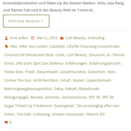
Kosmetikprodukten und Make-Up der besten Marken. Alles, was Rang
und Namen hat und in der Beauty-Welt im Trend ist,…
CONTINUE READING
,
N-in-a-Box
Mai 11, 2021
Cult Beauty
Unboxing
,
,
,
,
Abo
After Sun Lotion
Caudalie
Citylife Cleansing Concentrate
,
,
,
,
Coconut Oil Deodorant Stick
Code
Cult Beauty
Discount
Dr. Dennis
,
,
,
,
Gross
DRx Dark Spot Sun Defence
Erfahrungen
Erfahrungsbericht
,
,
,
,
,
Festes Deo
Fresh
Gesamtwert
Gesichtscreme
Gutschein
Here
,
,
,
,
,
Comes The Sun
HUM Nutrition
Inhalt
Kopari
Lippenbalsam
,
,
,
,
Nahrungsergänzungsmittel
Oskia
Rabatt
Rabattcode
,
,
,
,
,
,
Reinigungsgel
Review
Sommer
Sonnenschutz
SPF 30
SPF 50
,
,
Sugar Tinted Lip Treatment
Supergoop!
Tan prolonging after-sun
,
,
,
,
lotion
The Edit
Unboxing
Unseen Sunscreen
Vitamin D3
0