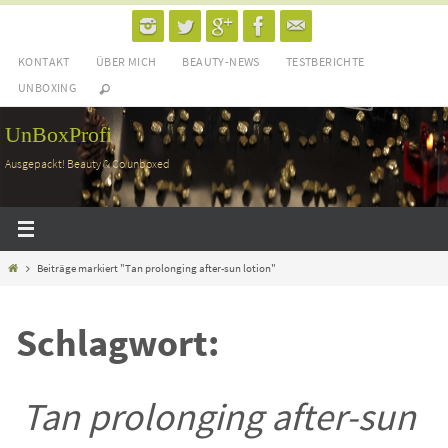
Zum
Inhalt
KONTAKT
ÜBER MICH
BEAUTY-NEWS
TESTBERICHTE
springen
UNBOXING
UnBoxProfi
Ausgepackt! Beauty & Co unboxed
Home
Beiträge markiert "Tan prolonging after-sun lotion"
Schlagwort:
Tan prolonging after-sun