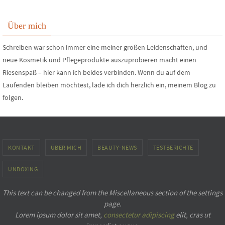
Über mich
Schreiben war schon immer eine meiner großen Leidenschaften, und
neue Kosmetik und Pflegeprodukte auszuprobieren macht einen
Riesenspaß – hier kann ich beides verbinden. Wenn du auf dem
Laufenden bleiben möchtest, lade ich dich herzlich ein, meinem Blog zu
folgen.
KONTAKT
ÜBER MICH
BEAUTY-NEWS
TESTBERICHTE
UNBOXING
This text can be changed from the Miscellaneous section of the settings
page.
Lorem ipsum
dolor sit amet,
consectetur adipiscing
elit, cras ut