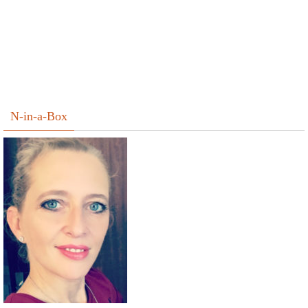
N-in-a-Box