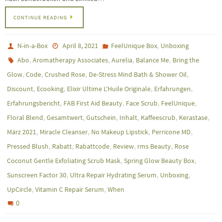
CONTINUE READING
,
N-in-a-Box
April 8, 2021
FeelUnique Box
Unboxing
,
,
,
,
Abo
Aromatherapy Associates
Aurelia
Balance Me
Bring the
,
,
,
,
Glow
Code
Crushed Rose
De-Stress Mind Bath & Shower Oil
,
,
,
,
Discount
Ecooking
Elixir Ultime L'Huile Originale
Erfahrungen
,
,
,
,
Erfahrungsbericht
FAB First Aid Beauty
Face Scrub
FeelUnique
,
,
,
,
,
,
Floral Blend
Gesamtwert
Gutschein
Inhalt
Kaffeescrub
Kerastase
,
,
,
,
März 2021
Miracle Cleanser
No Makeup Lipstick
Perricone MD
,
,
,
,
,
Pressed Blush
Rabatt
Rabattcode
Review
rms Beauty
Rose
,
,
Coconut Gentle Exfoliating Scrub Mask
Spring Glow Beauty Box
,
,
,
Sunscreen Factor 30
Ultra Repair Hydrating Serum
Unboxing
,
,
UpCircle
Vitamin C Repair Serum
When
0