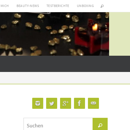
 MICH
BEAUTY-NEWS
TESTBERICHTE
UNBOXING
Suchen
Suchen
nach: