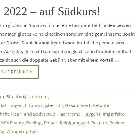
 2022 – auf Südkurs!
ssim gibt es im Sommer immer eine Besonderheit. In den beiden
onaten gibt es keine einzelnen sondern eine gemeinsame Box in
ter Größe. Somit kommt irgendwann im Juli die gemeinsame
Ausgabe, die nicht fünf sondern gleich zehn Produkte enthält.
ahlt auch die doppelte Gebühr, aber mit einem Vorteil:…
INUE READING
em. Birchbox)
,
Unboxing
rfahrungen
,
Erfahrungsbericht
,
Gesamtwert
,
Getönte
hrift
,
Haar- und Bodyscrub
,
Haarcreme
,
Huygens
,
Imparfaite
,
,
MCoBeauty
,
Peeling
,
Polaar
,
Reinigungsgel
,
Respire
,
Review
,
ng
,
Wimpernpflege