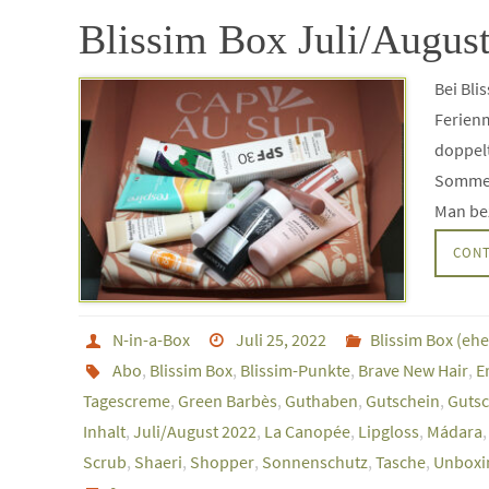
Blissim Box Juli/August
Bei Bli
Ferienm
doppel
Sommer-
Man bez
CONT
N-in-a-Box
Juli 25, 2022
Blissim Box (eh
Abo
,
Blissim Box
,
Blissim-Punkte
,
Brave New Hair
,
E
Tagescreme
,
Green Barbès
,
Guthaben
,
Gutschein
,
Gutsc
Inhalt
,
Juli/August 2022
,
La Canopée
,
Lipgloss
,
Mádara
Scrub
,
Shaeri
,
Shopper
,
Sonnenschutz
,
Tasche
,
Unboxi