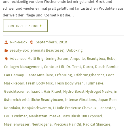
und rechtzeitig vor dem Wochenende bei mir gelandet. Groß und
schwer und wieder einmal prall gefüllt mit fantastischen Produkten aus
der Welt der Pflege und Kosmetik ist die…
CONTINUE READING
N-in-a-Box
September 9, 2018
,
Beauty-Box (ehemals Beautesse)
Unboxing
,
,
,
,
Advanced Multi Brightening Serum
Ampulle
Beautybox
Bebe
,
,
,
,
,
Collagen Management
Contour Lift
Dr. Temt
Durex
Dusch Bombe
,
,
,
Eau Demaquillante Micellaire
Erfahrung
Erfahrungsbericht
Foot
,
,
,
,
Mask Repair
Fresh Body Milk
Fresh Body Wash
Fußmaske
,
,
,
,
Gesichtscreme
haaröl
Hair Rituel
Hydro Boost Hydrogel Maske
in
,
,
österreich erhältliche Beautyboxen
Intense Vibrations
Japan Rose
,
,
,
,
Konnìaku
Konjakschwamm
L'Huile Precieuse Cheveux
Lancaster
,
,
,
,
Louis Widmer
Manhattan
maske
Maxi Blush 100 Exposed
,
,
,
,
Mizellenwasser
Neutrogena
Precious Hair Oil
Radical Skincare