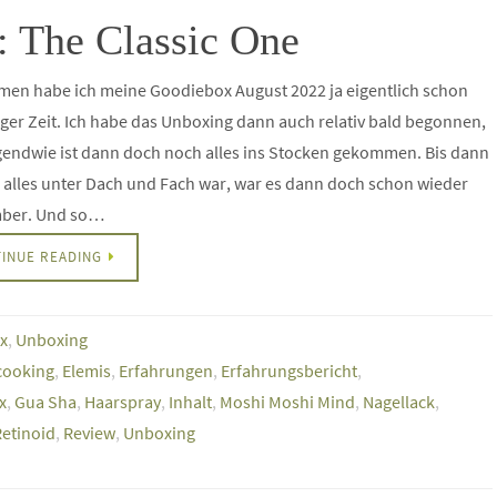
 The Classic One
en habe ich meine Goodiebox August 2022 ja eigentlich schon
iger Zeit. Ich habe das Unboxing dann auch relativ bald begonnen,
gendwie ist dann doch noch alles ins Stocken gekommen. Bis dann
 alles unter Dach und Fach war, war es dann doch schon wieder
ber. Und so…
INUE READING
x
,
Unboxing
cooking
,
Elemis
,
Erfahrungen
,
Erfahrungsbericht
,
x
,
Gua Sha
,
Haarspray
,
Inhalt
,
Moshi Moshi Mind
,
Nagellack
,
Retinoid
,
Review
,
Unboxing