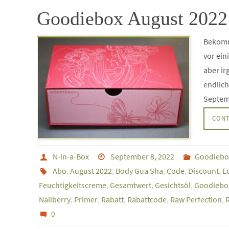
Goodiebox August 2022:
Bekomm
vor ein
aber ir
endlich
Septem
CONT
N-in-a-Box
September 8, 2022
Goodiebo
Abo
,
August 2022
,
Body Gua Sha
,
Code
,
Discount
,
E
Feuchtigkeitscreme
,
Gesamtwert
,
Gesichtsöl
,
Goodiebo
Nailberry
,
Primer
,
Rabatt
,
Rabattcode
,
Raw Perfection
,
0