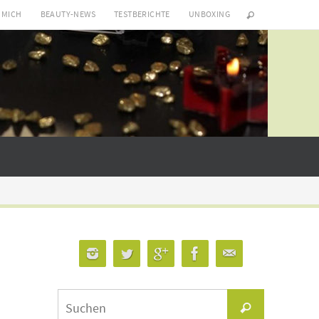
 MICH
BEAUTY-NEWS
TESTBERICHTE
UNBOXING
Suchen
Suchen
nach: