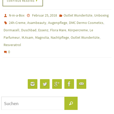
CONTINUE READING
,
N-in-a-Box
Februar 25, 2018
Outlet Wundertüte
Unboxing
,
,
,
,
24h-Creme
Asambeauty
Augenpflege
DMC Dermo Cosmetics
,
,
,
,
,
Dormacell
Duschbad
Essenz
Flora Mare
Körpercreme
Le
,
,
,
,
,
Parfumeur
M.Asam
Magnolia
Nachtpflege
Outlet Wundertüte
Resveratrol
0
Suchen
Suchen
nach: