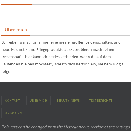
Über mich
Schreiben war schon immer eine meiner großen Leidenschaften, und
neue Kosmetik und Pflegeprodukte auszuprobieren macht einen
Riesenspaß – hier kann ich beides verbinden. Wenn du auf dem
Laufenden bleiben möchtest, lade ich dich herzlich ein, meinem Blog zu
folgen.
KONTAKT
ÜBER MICH
BEAUTY-NEWS
TESTBERICHTE
UNBOXING
This text can be changed from the Miscellaneous section of the settings