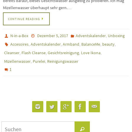
bereits darauf, dieses Gesichtswasser ausgiebig zu probieren. Ich mag
Mizellenwasser überhaupt sehr gern.…
CONTINUE READING
,
N-in-a-Box
Dezember 5, 2017
Adventskalender
Unboxing
,
,
,
,
,
Accesoires
Adventskalender
Armband
BalanceMe
beauty
,
,
,
,
Cleanser
Flash Cleanse
Gesichtsreinigung
Love Ikona
,
,
Mizellenwasser
Purelei
Reinigungswasser
1
Suchen
Suchen