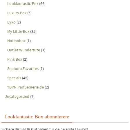
Lookfantastic-Box
(66)
Luxury Box
(5)
Lyko
(2)
My Little Box
(35)
Notinobox
(1)
Outlet Wundertüte
(3)
Pink Box
(2)
Sephora Favorites
(1)
Specials
(45)
YBPN Parfuemerie.de
(2)
Uncategorized
(7)
Lookfantastic Box abonnieren:
Sichere dir 5 EUR Guthaben für deine erste LF-Box!