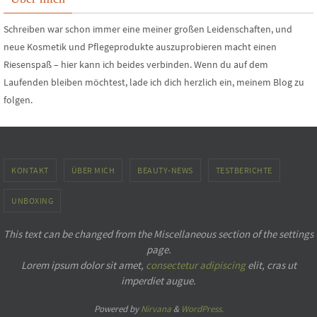
Schreiben war schon immer eine meiner großen Leidenschaften, und
neue Kosmetik und Pflegeprodukte auszuprobieren macht einen
Riesenspaß – hier kann ich beides verbinden. Wenn du auf dem
Laufenden bleiben möchtest, lade ich dich herzlich ein, meinem Blog zu
folgen.
KONTAKT
ÜBER MICH
BEAUTY-NEWS
TESTBERICHTE
UNBOXING
This text can be changed from the Miscellaneous section of the settings
page.
Lorem ipsum
dolor sit amet,
consectetur adipiscing
elit, cras ut
imperdiet augue.
Powered by
Nirvana
&
WordPress.