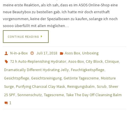
meine erste Reaktion, als ich sah, dass es im ASOS Online-Shop eine
neue Beautybox zu bestellen gab. Ich hatte mir doch ernsthaft
vorgenommen, keine der Spezialboxen zu kaufen, solange ich noch
soooo überfüllt mit allen möglichen…
CONTINUE READING
,
N-in-a-Box
Juli 17, 2018
Asos Box
Unboxing
,
,
,
,
72 h Auto-Replenishing Hydrator
Asos-Box
City Block
Clinique
,
,
Dramatically Different Hydrating Jelly
Feuchtigkeitspflege
,
,
,
Gesichtspflege
Gesichtsreinigung
Getönte Tagescreme
Moisture
,
,
,
,
Surge
Purifying Charcoal Clay Mask
Reinigungsbalm
Scrub
Sheer
,
,
,
25 SPF
Sonnenschutz
Tagescreme
Take The Day Off Cleansing Balm
1