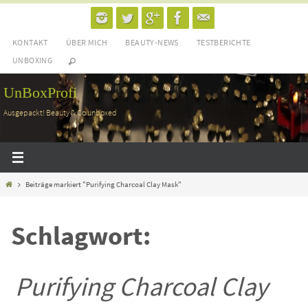
Zum
Inhalt
KONTAKT
ÜBER MICH
BEAUTY-NEWS
TESTBERICHTE
springen
UNBOXING
UnBoxProfi
Ausgepackt! Beauty & Co unboxed
Home
Beiträge markiert "Purifying Charcoal Clay Mask"
Schlagwort:
Purifying Charcoal Clay