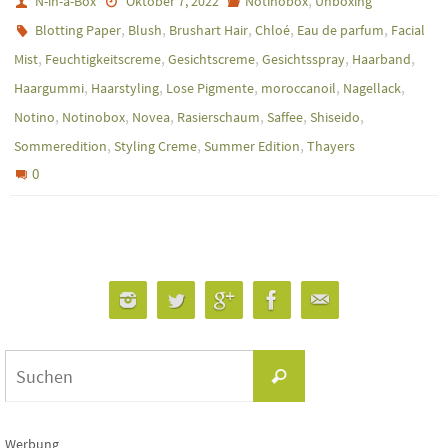
,
N-in-a-Box
Oktober 7, 2022
Notinobox
Unboxing
,
,
,
,
,
Blotting Paper
Blush
Brushart Hair
Chloé
Eau de parfum
Facial
,
,
,
,
,
Mist
Feuchtigkeitscreme
Gesichtscreme
Gesichtsspray
Haarband
,
,
,
,
,
Haargummi
Haarstyling
Lose Pigmente
moroccanoil
Nagellack
,
,
,
,
,
,
Notino
Notinobox
Novea
Rasierschaum
Saffee
Shiseido
,
,
,
Sommeredition
Styling Creme
Summer Edition
Thayers
0
Suchen
Suchen
nach:
Werbung