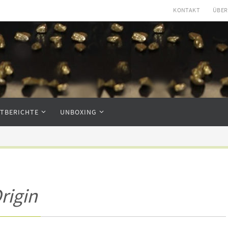
KONTAKT
ÜBER
STBERICHTE
UNBOXING
rigin