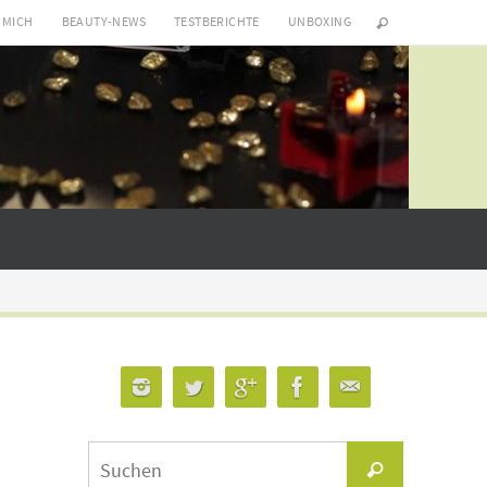
 MICH
BEAUTY-NEWS
TESTBERICHTE
UNBOXING
Suchen
Suchen
nach: