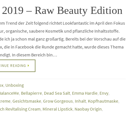
l 2019 – Raw Beauty Edition
m Trend der Zeit folgend richtet Lookfantastic im April den Fokus
ur, organische, saubere Kosmetik und pflanzliche Inhaltsstoffe.
de ich ja schon mal ganz großartig. Bereits bei der Vorschau auf die
x, die in Facebook die Runde gemacht hatte, wurde dieses Thema
ndigt. In diesem Bereich bin…
INUE READING
ox
,
Unboxing
BalanceMe
,
Bellapierre
,
Dead Sea Salt
,
Emma Hardie
,
Envy
,
creme
,
Gesichtsmaske
,
Grow Gorgeous
,
Inhalt
,
Kopfhautmaske
,
ch Revitalising Cream
,
Mineral Lipstick
,
Naobay Origin
,