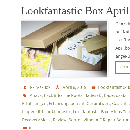
Lookfantastic Box Apri
Ganz de
auf Nat
Das fin
Aprilbo
angekü
CONT
N-in-a-Box
April 6, 2019
Lookfantastic-B
Ahava
,
Back Into The Roots
,
Badesalz
,
Badezusatz
,
Erfahrungen
,
Erfahrungsbericht
,
Gesamtwert
,
Gesichts
Lippenstift
,
lookfantastic
,
Lookfantastic-Box
,
Midas Tou
Recovery Mask
,
Review
,
Serum
,
Vitamin C Repair Serum
0