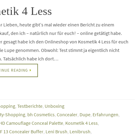
etik 4 Less
r Lieben, heute gibt’s mal wieder einen Bericht zu einem
kauf, den ich – natürlich nur für euch! – online getätigt habe.
 gesagt habe ich den Onlineshop von Kosmetik 4 Less für euch
ie Lupe genommen. Obwohl: Test stimmt ja eigentlich nicht
h. Tatsächlich habe ich dort…
INUE READING
hopping
,
Testberichte
,
Unboxing
ty-Shopping
,
bh Cosmetics
,
Concealer
,
Dupe
,
Erfahrungen
,
HD Camouflage Conceal Palette
,
Kosmetik 4 Less
,
F 13 Concealer Buffer
,
Leni Brush
,
Lenibrush
,