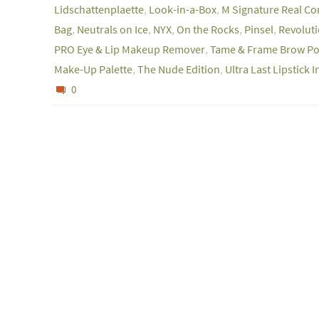
Lidschattenplaette
,
Look-in-a-Box
,
M Signature Real C
Bag
,
Neutrals on Ice
,
NYX
,
On the Rocks
,
Pinsel
,
Revolut
PRO Eye & Lip Makeup Remover
,
Tame & Frame Brow P
Make-Up Palette
,
The Nude Edition
,
Ultra Last Lipstick 
0