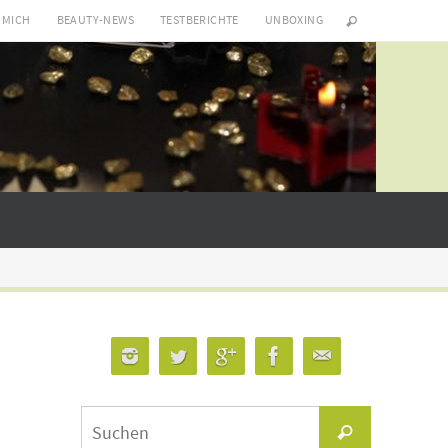
 MICH
BEAUTY-NEWS
TESTBERICHTE
UNBOXING
Suchen
Suchen
nach: