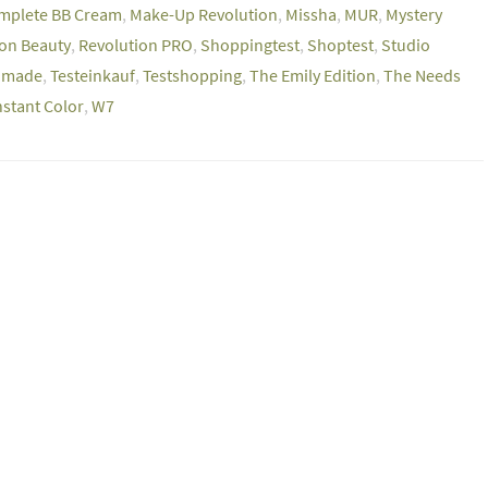
omplete BB Cream
,
Make-Up Revolution
,
Missha
,
MUR
,
Mystery
ion Beauty
,
Revolution PRO
,
Shoppingtest
,
Shoptest
,
Studio
omade
,
Testeinkauf
,
Testshopping
,
The Emily Edition
,
The Needs
Instant Color
,
W7