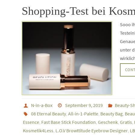
Shopping-Test bei Kosm
Sooo ih
Testein
Genauer
unter d
wirklic
CONT
N-in-a-Box
September 9, 2019
Beauty-S
08 Eternal Beauty
,
All-in-1-Palette
,
Beauty Bag
,
Beau
Essence
,
Fast Base Stick Foundation
,
Geschenk
,
Gratis
,
Kosmetik4Less
,
L.O.V Browttitude Eyebrow Designer
,
LB