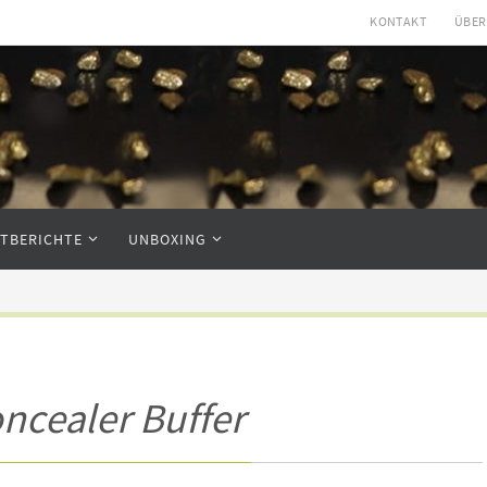
KONTAKT
ÜBER
STBERICHTE
UNBOXING
ncealer Buffer