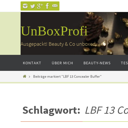
Zum
Inhalt
springen
UnBoxProfi
Ausgepackt! Beauty & Co unboxed
Zum
KONTAKT
ÜBER MICH
BEAUTY-NEWS
TE
Inhalt
springen
Home
Beiträge markiert "LBF 13 Concealer Buffer"
Schlagwort:
LBF 13 Co