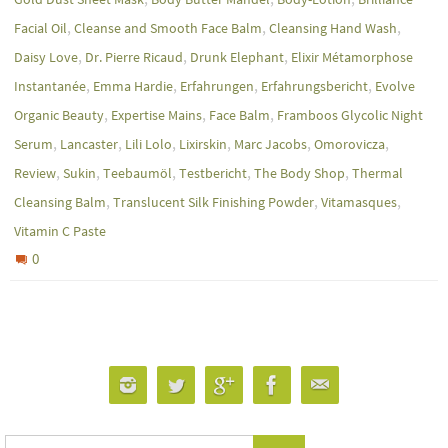
,
,
,
Facial Oil
Cleanse and Smooth Face Balm
Cleansing Hand Wash
,
,
,
Daisy Love
Dr. Pierre Ricaud
Drunk Elephant
Elixir Métamorphose
,
,
,
,
Instantanée
Emma Hardie
Erfahrungen
Erfahrungsbericht
Evolve
,
,
,
Organic Beauty
Expertise Mains
Face Balm
Framboos Glycolic Night
,
,
,
,
,
,
Serum
Lancaster
Lili Lolo
Lixirskin
Marc Jacobs
Omorovicza
,
,
,
,
,
Review
Sukin
Teebaumöl
Testbericht
The Body Shop
Thermal
,
,
,
Cleansing Balm
Translucent Silk Finishing Powder
Vitamasques
Vitamin C Paste
0
Suchen