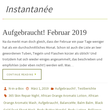
Instantanée
Aufgebraucht! Februar 2019
Na da merkt man doch gleich, dass der Februar ein paar Tage weniger
hat als ein durchschnittliches Monat. Schon ist auch die Liste an leer
gewordenen Tuben, Tiegeln und Flaschen kürzer als üblich! Und
trotzdem hat sich wieder einiges angesammelt, das beschrieben und
empfohlen (oder eben nicht!) werden will. Was…
CONTINUE READING
,
N-in-a-Box
März 1, 2019
Aufgebraucht!
Testberichte
,
,
365 Skin Repair Night
African Orange Aromatic Lotion
African
,
,
,
,
Orange Aromatic Wash
Aufgebraucht
BalanceMe
Balm Balm
Black
,
,
,
Gold Dust Sheet Mask
Body Butter Mandel
Body-Lotion
Brilliance