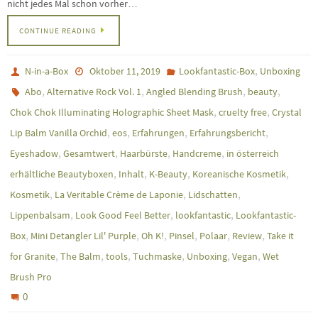
nicht jedes Mal schon vorher…
CONTINUE READING
,
N-in-a-Box
Oktober 11, 2019
Lookfantastic-Box
Unboxing
,
,
,
,
Abo
Alternative Rock Vol. 1
Angled Blending Brush
beauty
,
,
Chok Chok Illuminating Holographic Sheet Mask
cruelty free
Crystal
,
,
,
,
Lip Balm Vanilla Orchid
eos
Erfahrungen
Erfahrungsbericht
,
,
,
,
Eyeshadow
Gesamtwert
Haarbürste
Handcreme
in österreich
,
,
,
,
erhältliche Beautyboxen
Inhalt
K-Beauty
Koreanische Kosmetik
,
,
,
Kosmetik
La Veritable Crème de Laponie
Lidschatten
,
,
,
Lippenbalsam
Look Good Feel Better
lookfantastic
Lookfantastic-
,
,
,
,
,
,
Box
Mini Detangler Lil' Purple
Oh K!
Pinsel
Polaar
Review
Take it
,
,
,
,
,
,
for Granite
The Balm
tools
Tuchmaske
Unboxing
Vegan
Wet
Brush Pro
0