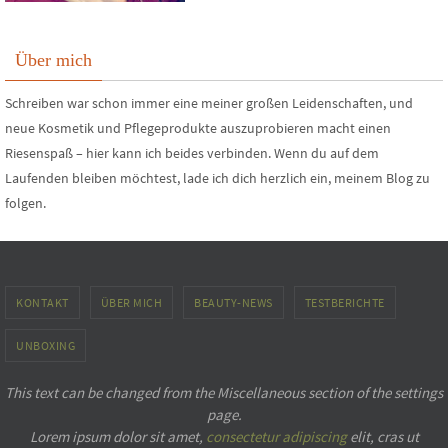
Über mich
Schreiben war schon immer eine meiner großen Leidenschaften, und
neue Kosmetik und Pflegeprodukte auszuprobieren macht einen
Riesenspaß – hier kann ich beides verbinden. Wenn du auf dem
Laufenden bleiben möchtest, lade ich dich herzlich ein, meinem Blog zu
folgen.
KONTAKT
ÜBER MICH
BEAUTY-NEWS
TESTBERICHTE
UNBOXING
This text can be changed from the Miscellaneous section of the settings
page.
Lorem ipsum
dolor sit amet,
consectetur adipiscing
elit, cras ut