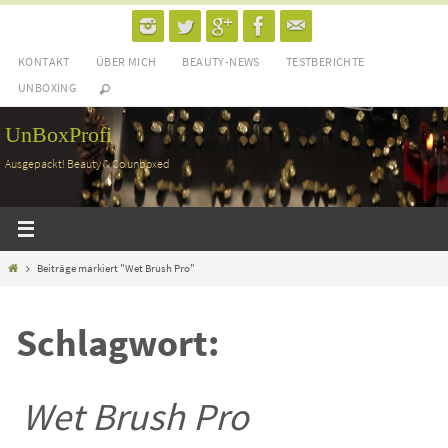
Zum
Inhalt
KONTAKT
ÜBER MICH
BEAUTY-NEWS
TESTBERICHTE
springen
UNBOXING
UnBoxProfi
Ausgepackt! Beauty & Co unboxed
Home
Beiträge markiert "Wet Brush Pro"
Schlagwort:
Wet Brush Pro