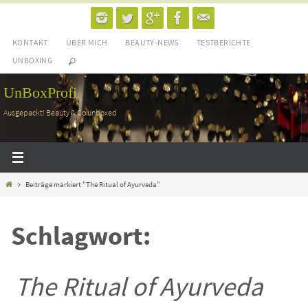
Zum
Inhalt
KONTAKT
ÜBER MICH
BEAUTY-NEWS
TESTBERICHTE
springen
UNBOXING
UnBoxProfi
Ausgepackt! Beauty & Co unboxed
Home
Beiträge markiert "The Ritual of Ayurveda"
Schlagwort:
The Ritual of Ayurveda