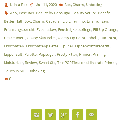
,
N-in-a-Box
Juli 11, 2020
BoxyCharm
Unboxing
,
,
,
,
,
Abo
Base Box
Beauty by Popsugar
Beauty Vaulte
Benefit
,
,
,
,
Better Half
BoxyCharm
Circadian Lip Liner Trio
Erfahrungen
,
,
,
,
Erfahrungsbericht
Eyeshadow
Feuchtigkeitspflege
Fill Up Orange
,
,
,
,
,
Gesamtwert
Glassy Skin Balm
Glossy Lip Color
Inhalt
Juni 2020
,
,
,
,
Lidschatten
Lidschattenpalette
Lipliner
Lippenkonturenstift
,
,
,
,
,
Lippenstift
Palette
Popsugar
Pretty Filter
Primer
Priming
,
,
,
,
Moisturizer
Review
Sweet Stx
The POREfessional Hydrate Primer
,
Touch in SOL
Unboxing
0