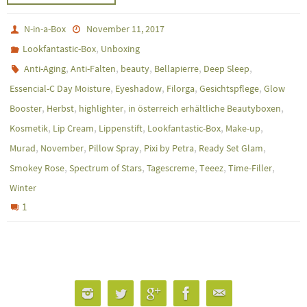
N-in-a-Box
November 11, 2017
,
Lookfantastic-Box
Unboxing
,
,
,
,
,
Anti-Aging
Anti-Falten
beauty
Bellapierre
Deep Sleep
,
,
,
,
Essencial-C Day Moisture
Eyeshadow
Filorga
Gesichtspflege
Glow
,
,
,
,
Booster
Herbst
highlighter
in österreich erhältliche Beautyboxen
,
,
,
,
,
Kosmetik
Lip Cream
Lippenstift
Lookfantastic-Box
Make-up
,
,
,
,
,
Murad
November
Pillow Spray
Pixi by Petra
Ready Set Glam
,
,
,
,
,
Smokey Rose
Spectrum of Stars
Tagescreme
Teeez
Time-Filler
Winter
1