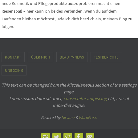
neue Kosmetik und Pflegeprodukte auszuprobieren macht einen
Riesenspaß – hier kann ich beides verbinden. Wenn du auf dem
Laufenden bleiben möchtest, lade ich dich herzlich ein, meinem Blog zu
folgen.
KONTAKT
ÜBER MICH
BEAUTY-NEWS
TESTBERICHTE
UNBOXING
This text can be changed from the Miscellaneous section of the settings
page.
Lorem ipsum
dolor sit amet,
consectetur adipiscing
elit, cras ut
imperdiet augue.
Powered by
Nirvana
&
WordPress.