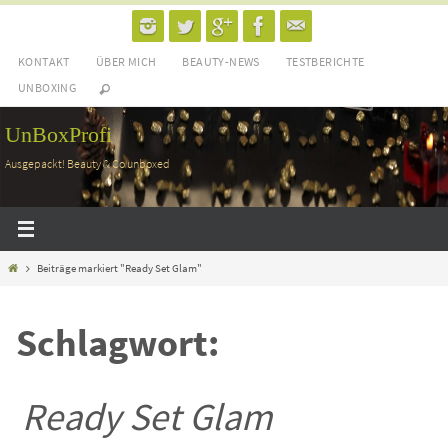
Zum
Inhalt
KONTAKT
ÜBER MICH
BEAUTY-NEWS
TESTBERICHTE
springen
UNBOXING
UnBoxProfi
Ausgepackt! Beauty & Co unboxed
Home
Beiträge markiert "Ready Set Glam"
Schlagwort:
Ready Set Glam