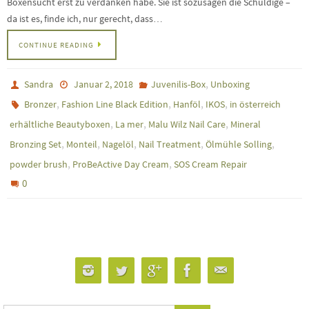
Boxensucht erst zu verdanken habe. Sie ist sozusagen die Schuldige –
da ist es, finde ich, nur gerecht, dass…
CONTINUE READING
,
Sandra
Januar 2, 2018
Juvenilis-Box
Unboxing
,
,
,
,
Bronzer
Fashion Line Black Edition
Hanföl
IKOS
in österreich
,
,
,
erhältliche Beautyboxen
La mer
Malu Wilz Nail Care
Mineral
,
,
,
,
,
Bronzing Set
Monteil
Nagelöl
Nail Treatment
Ölmühle Solling
,
,
powder brush
ProBeActive Day Cream
SOS Cream Repair
0