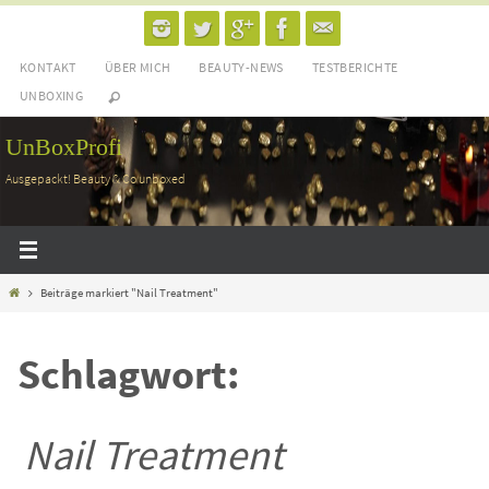
Zum
Inhalt
KONTAKT
ÜBER MICH
BEAUTY-NEWS
TESTBERICHTE
springen
UNBOXING
UnBoxProfi
Ausgepackt! Beauty & Co unboxed
Home
Beiträge markiert "Nail Treatment"
Schlagwort:
Nail Treatment