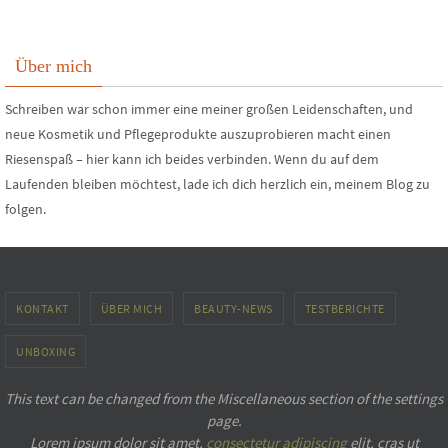
Über mich
Schreiben war schon immer eine meiner großen Leidenschaften, und
neue Kosmetik und Pflegeprodukte auszuprobieren macht einen
Riesenspaß – hier kann ich beides verbinden. Wenn du auf dem
Laufenden bleiben möchtest, lade ich dich herzlich ein, meinem Blog zu
folgen.
KONTAKT
ÜBER MICH
BEAUTY-NEWS
TESTBERICHTE
UNBOXING
This text can be changed from the Miscellaneous section of the settings
page.
Lorem ipsum
dolor sit amet,
consectetur adipiscing
elit, cras ut