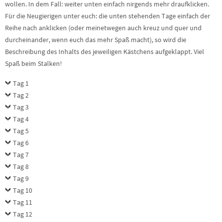
wollen. In dem Fall: weiter unten einfach nirgends mehr draufklicken.
Für die Neugierigen unter euch: die unten stehenden Tage einfach der
Reihe nach anklicken (oder meinetwegen auch kreuz und quer und
durcheinander, wenn euch das mehr Spaß macht), so wird die
Beschreibung des Inhalts des jeweiligen Kästchens aufgeklappt. Viel
Spaß beim Stalken!
Tag 1
Tag 2
Tag 3
Tag 4
Tag 5
Tag 6
Tag 7
Tag 8
Tag 9
Tag 10
Tag 11
Tag 12