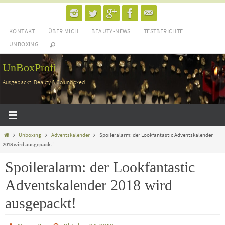
Zum
Inhalt
KONTAKT
ÜBER MICH
BEAUTY-NEWS
TESTBERICHTE
springen
UNBOXING
UnBoxProfi
Ausgepackt! Beauty & Co unboxed
Home
Unboxing
Adventskalender
Spoileralarm: der Lookfantastic Adventskalender
2018 wird ausgepackt!
Spoileralarm: der Lookfantastic
Adventskalender 2018 wird
ausgepackt!